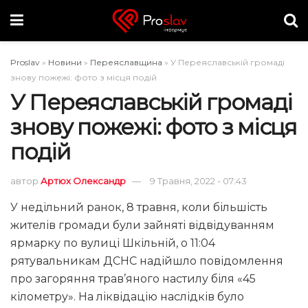
Proslav
»
Новини
»
Переяславщина
»
У Переяславській громаді
знову пожежі: фото з місця подій
У Переяславській громаді
знову пожежі: фото з місця
подій
автор
Артюх Олександр
9 Травня, 2022 - 07:43
У недільний ранок, 8 травня, коли більшість
жителів громади були зайняті відвідуванням
ярмарку по вулиці Шкільній, о 11:04
рятувальникам ДСНС надійшло повідомлення
про загоряння трав’яного настилу біля «45
кілометру». На ліквідацію наслідків було