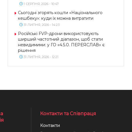
1 СЕРПНЯ, 2026 - 10:47
Сьогодні згорять кошти «Національного
кешбеку»: куди їх можна витратити
31 ЛИПНЯ, 2026 - 14:23
Російські FVP-дрони використовують
ширший частотний діапазон, щоб стати
невидимими: у ГО «4.5.0. ПЕРЕЯСЛАВ» є
рішення
31 ЛИПНЯ, 2026 - 12:21
а
Контакти та Співпраця
ія
Контакти