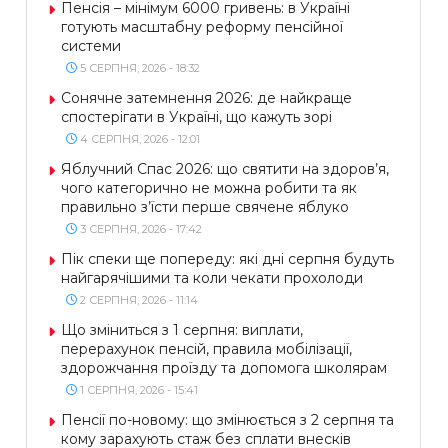
Пенсія – мінімум 6000 гривень: в Україні
готують масштабну реформу пенсійної
системи
5 СЕРПНЯ, 2026 - 18:32
Сонячне затемнення 2026: де найкраще
спостерігати в Україні, що кажуть зорі
4 СЕРПНЯ, 2026 - 12:01
Яблучний Спас 2026: що святити на здоров’я,
чого категорично не можна робити та як
правильно з’їсти перше свячене яблуко
3 СЕРПНЯ, 2026 - 17:42
Пік спеки ще попереду: які дні серпня будуть
найгарячішими та коли чекати прохолоди
2 СЕРПНЯ, 2026 - 11:14
Що зміниться з 1 серпня: виплати,
перерахунок пенсій, правила мобілізації,
здорожчання проїзду та допомога школярам
1 СЕРПНЯ, 2026 - 15:41
Пенсії по-новому: що змінюється з 2 серпня та
кому зарахують стаж без сплати внесків