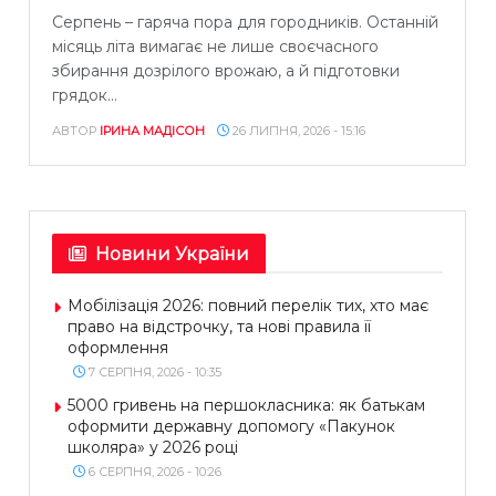
Серпень – гаряча пора для городників. Останній
місяць літа вимагає не лише своєчасного
збирання дозрілого врожаю, а й підготовки
грядок...
АВТОР
ІРИНА МАДІСОН
26 ЛИПНЯ, 2026 - 15:16
Новини України
Мобілізація 2026: повний перелік тих, хто має
право на відстрочку, та нові правила її
оформлення
7 СЕРПНЯ, 2026 - 10:35
5000 гривень на першокласника: як батькам
оформити державну допомогу «Пакунок
школяра» у 2026 році
6 СЕРПНЯ, 2026 - 10:26