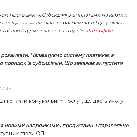
ком програми «єСубсидія» з виплатами на картку,
послуг, за аналогією з програмою «єПідтримка».
стислав Шурма сказав в інтерв’ю
«Інтерфакс-
о розвивати. Налаштуємо систему платежів, а
о порядок із субсидіями. Що заважає випустити
ЛАМА
для оплати комунальних послуг, що дасть змогу
 новими напрямками і продуктами. І паралельно
аступник глави ОП.