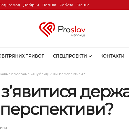
Сад і город
Добірки
Поліція
Робота
Більше
ОВІТРЯНИХ ТРИВОГ
СПЕЦПРОЕКТИ
КОНТАКТИ
жавна програма «єСубсидії»: які перспективи?
 з’явитися дер
кі перспективи?
ина