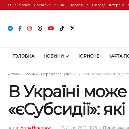
⚡️Ексклюзив
Соціалка
Війна
Енергетика
Погода
Інтервʼю
ГОЛОВНА
НОВИНИ
КОРИСНЕ
КАРТА П
Proslav
»
Новини
»
Переяславщина
»
В Україні може з’явитися дер
В Україні може
«єСубсидії»: я
автор
Аліна Нестерук
13 Січня, 2022 - 11:29
в
Переяславщ