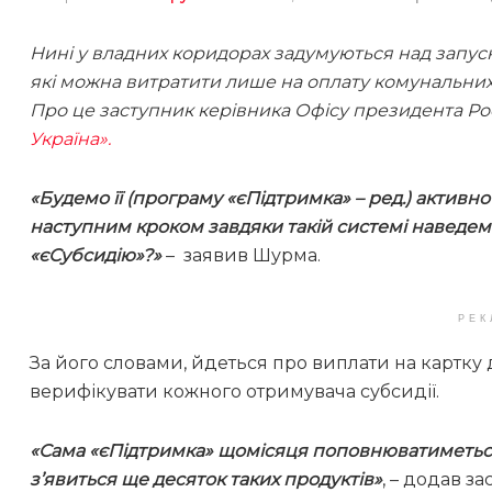
Нині у владних коридорах задумуються над запус
які можна витратити лише на оплату комунальних 
Про це заступник керівника Офісу президента Ро
Україна».
«Будемо її (програму «єПідтримка» – ред.) активн
наступним кроком завдяки такій системі наведем
«єСубсидію»?»
– заявив Шурма.
РЕК
За його словами, йдеться про виплати на картку 
верифікувати кожного отримувача субсидії.
«Сама «єПідтримка» щомісяця поповнюватиметься
з’явиться ще десяток таких продуктів»
, – додав з