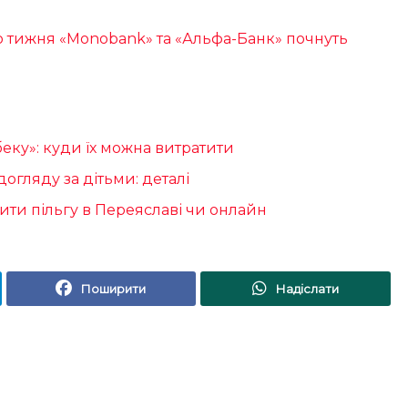
о тижня «Monobank» та «Альфа-Банк» почнуть
еку»: куди їх можна витратити
огляду за дітьми: деталі
ти пільгу в Переяславі чи онлайн
Поширити
Надіслати