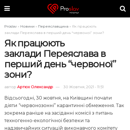
Proslav
»
Новини
»
Переяславщина
»
Як працюють
заклади Переяслава в перший день “червоної” зони?
Як працюють
заклади Переяслава в
перший день “червоної”
зони?
автор
Артюх Олександр
30 Жовтня, 2021 - 11:51
Відсьогодні, 30 жовтня, на Київщині почали
діяти “червонозонні” карантинні обмеження. Так
зокрема раніше на засіданні комісії з питань
техногенно-екологічної безпеки та
надзвичайних ситуацій виконавчого комітету