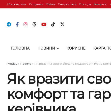
⚡️Ексклюзив
Соціалка
Війна
Енергетика
Погода
Інтервʼю
ГОЛОВНА
НОВИНИ
КОРИСНЕ
КАРТА П
Proslav
»
Промо
»
Як вразити свого боса та подарувати йому комф
Як вразити сво
комфорт та гар
керівника