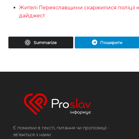
Жителі Переяславщини скаржилися поліції на
дайджест
Summarize
Поширити
Є помилки в тексті, питання чи пропозиції -
звʼяжіться з нами: