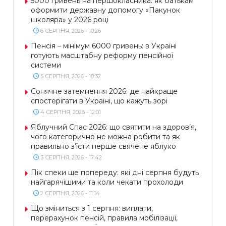
5000 гривень на першокласника: як батькам
оформити державну допомогу «Пакунок
школяра» у 2026 році
6 СЕРПНЯ, 2026 - 10:26
Пенсія – мінімум 6000 гривень: в Україні
готують масштабну реформу пенсійної
системи
5 СЕРПНЯ, 2026 - 18:32
Сонячне затемнення 2026: де найкраще
спостерігати в Україні, що кажуть зорі
4 СЕРПНЯ, 2026 - 12:01
Яблучний Спас 2026: що святити на здоров’я,
чого категорично не можна робити та як
правильно з’їсти перше свячене яблуко
3 СЕРПНЯ, 2026 - 17:42
Пік спеки ще попереду: які дні серпня будуть
найгарячішими та коли чекати прохолоди
2 СЕРПНЯ, 2026 - 11:14
Що зміниться з 1 серпня: виплати,
перерахунок пенсій, правила мобілізації,