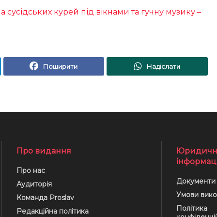
 сусідських курей під вікнами та гучну музику –
Поширити
Надіслати
Про видання
Юридичн
інформац
Про нас
Документи
Аудиторія
Умови вико
Команда Proslav
Політика
Редакційна політика