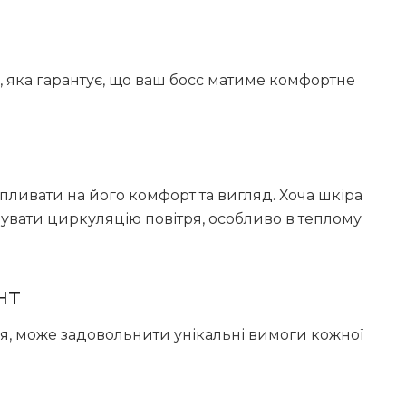
я, яка гарантує, що ваш босс матиме комфортне
впливати на його комфорт та вигляд. Хоча шкіра
увати циркуляцію повітря, особливо в теплому
нт
ня, може задовольнити унікальні вимоги кожної