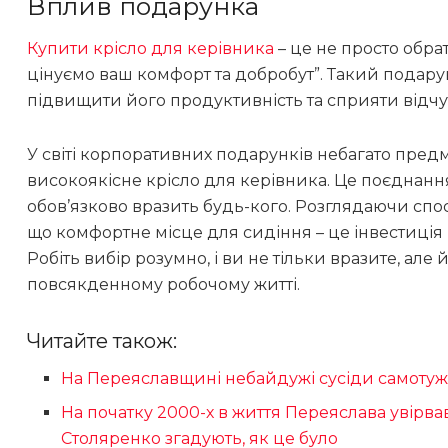
Вплив подарунка
Купити крісло для керівника
– це не просто обрат
цінуємо ваш комфорт та добробут”. Такий подар
підвищити його продуктивність та сприяти відчут
У світі корпоративних подарунків небагато пред
високоякісне крісло для керівника. Це поєднання 
обов’язково вразить будь-кого. Розглядаючи спо
що комфортне місце для сидіння – це інвестиція 
Робіть вибір розумно, і ви не тільки вразите, але
повсякденному робочому житті.
Читайте також:
На Переяславщині небайдужі сусіди самотуж
На початку 2000-х в життя Переяслава увірва
Столяренко згадують, як це було