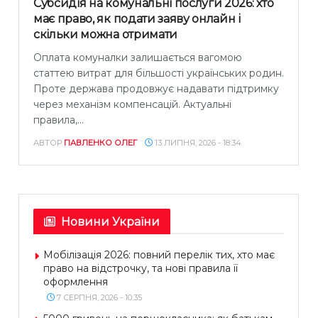
Субсидія на комунальні послуги 2026: хто
має право, як подати заяву онлайн і
скільки можна отримати
Оплата комуналки залишається вагомою
статтею витрат для більшості українських родин.
Проте держава продовжує надавати підтримку
через механізм компенсацій. Актуальні
правила,...
АВТОР
ПАВЛЕНКО ОЛЕГ
13 ЛИПНЯ, 2026 - 18:34
Новини України
Мобілізація 2026: повний перелік тих, хто має
право на відстрочку, та нові правила її
оформлення
7 СЕРПНЯ, 2026 - 10:35