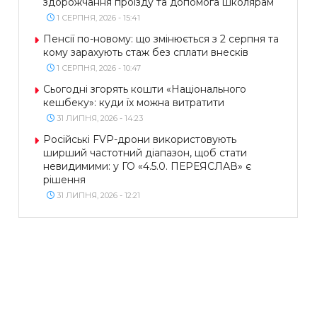
здорожчання проїзду та допомога школярам
1 СЕРПНЯ, 2026 - 15:41
Пенсії по-новому: що змінюється з 2 серпня та
кому зарахують стаж без сплати внесків
1 СЕРПНЯ, 2026 - 10:47
Сьогодні згорять кошти «Національного
кешбеку»: куди їх можна витратити
31 ЛИПНЯ, 2026 - 14:23
Російські FVP-дрони використовують
ширший частотний діапазон, щоб стати
невидимими: у ГО «4.5.0. ПЕРЕЯСЛАВ» є
рішення
31 ЛИПНЯ, 2026 - 12:21