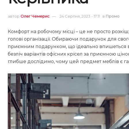
автор
Олег Чемерис
24 Серпня, 2023 - 17:11
в
Промо
Комфорт на робочому місці – це не просто розкіш; 
голові організації. Обираючи подарунок для свог
приємним подарунком, що ідеально впишеться 
безліч варіантів офісних крісел за приємною цін
глибше дослідимо, чому цей предмет меблів є г