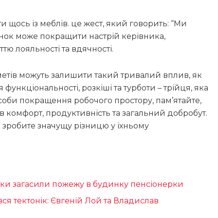
и щось із меблів. це жест, який говорить: “Ми
унок може покращити настрій керівника,
тю лояльності та вдячності.
метів можуть залишити такий тривалий вплив, як
функціональності, розкіші та турботи – трійця, яка
соби покращення робочого простору, пам’ятайте,
в комфорт, продуктивність та загальний добробут.
 й зробите значущу різницю у їхньому
ки загасили пожежу в будинку пенсіонерки
вся тектонік: Євгеній Лой та Владислав