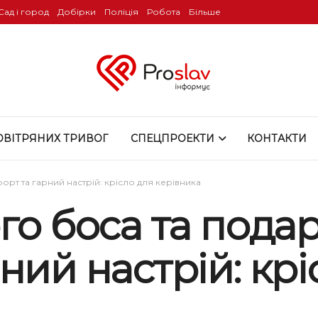
Сад і город
Добірки
Поліція
Робота
Більше
ОВІТРЯНИХ ТРИВОГ
СПЕЦПРОЕКТИ
КОНТАКТИ
орт та гарний настрій: крісло для керівника
го боса та пода
ний настрій: крі