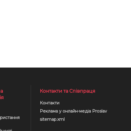
а
Контакти та Співпраця
ія
Контакти
Реклама у онлайн-медіа Proslav
ристання
sitemap.xml