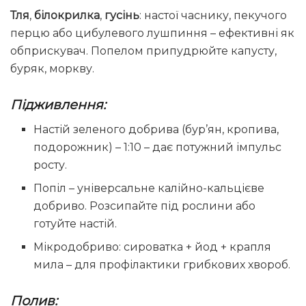
Тля
,
білокрилка
,
гусінь
: настої часнику, пекучого
перцю або цибулевого лушпиння – ефективні як
обприскувач. Попелом припудрюйте капусту,
буряк, моркву.
Підживлення:
Настій зеленого добрива (бур’ян, кропива,
подорожник) – 1:10 – дає потужний імпульс
росту.
Попіл – універсальне калійно-кальцієве
добриво. Розсипайте під рослини або
готуйте настій.
Мікродобриво: сироватка + йод + крапля
мила – для профілактики грибкових хвороб.
Полив: