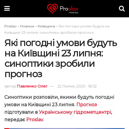
Proslav
»
Новини
»
Київщина
»
Які погодні умови будуть на
Київщині 23 липня: синоптики зробили прогноз
Які погодні умови будуть
на Київщині 23 липня:
синоптики зробили
прогноз
автор
Павленко Олег
22 Липня, 2025 - 18:52
Синоптики розповіли, якими будуть погодні
умови на Київщині 23 липня.
Прогноз
підготували в
Українському гідрометцентрі
,
передає
Proslav
.