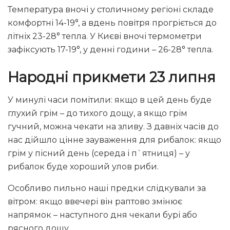
Температура вночі у столичному регіоні складе
комфортні 14-19°, а вдень повітря прогріється до
літніх 23-28° тепла. У Києві вночі термометри
зафіксують 17-19°, у денні години – 26-28° тепла.
Народні прикмети 23 липня
У минулі часи помітили: якщо в цей день буде
глухий грім – до тихого дощу, а якщо грім
гучний, можна чекати на зливу. З давніх часів до
нас дійшло цінне зауваження для рибалок: якщо
грім у пісний день (середа і п`ятниця) – у
рибалок буде хороший улов риби.
Особливо пильно наші предки слідкували за
вітром: якщо ввечері він раптово змінює
напрямок – наступного дня чекали бурі або
рясного дощу.