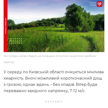
Які погодні умови будуть на Київщині 23 липня: синоптики зробили
прогноз
У середу по Київській області очікується мінлива
хмарність. Вночі можливий короткочасний дощ
з грозою, однак вдень – без опадів. Вітер буде
переважно західного напрямку, 7-12 м/с.
РЕКЛАМА