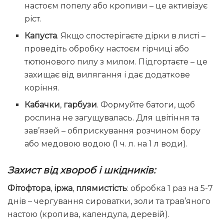
настоєм попелу або кропиви – це активізує
ріст.
Капуста
. Якщо спостерігаєте дірки в листі –
проведіть обробку настоєм гірчиці або
тютюнового пилу з милом. Підгортаєте – це
захищає від вилягання і дає додаткове
коріння.
Кабачки
,
гарбузи
. Формуйте батоги, щоб
рослина не загущувалась. Для цвітіння та
зав’язей – обприскування розчином бору
або медовою водою (1 ч. л. на 1 л води).
Захист від хвороб і шкідників:
Фітофтора
,
іржа
,
плямистість
: обробка 1 раз на 5-7
днів – чергування сироватки, золи та трав’яного
настою (кропива, календула, деревій).