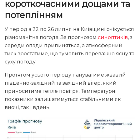
короткочасними дощами та
потеплінням
У період з 22 по 26 липня на Київщині очікується
різноманітна погода. За прогнозом
синоптиків
, з
середи опади припиняться, а атмосферний
тиск зростатиме, що зумовить переважно ясну та
суху погоду.
Протягом усього періоду пануватиме жвавий
південно-західний та західний вітер, який
приноситиме тепле повітря. Температурні
показники залишатимуться стабільними як
вночі, так і вдень.