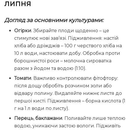
липня
Догляд за основними культурами:
Огірки
. Збирайте плоди щоденно – це
стимулює нові зав’язі. Підживлення: настій
хліба або дріжджів – 100 г черствого хліба на
10 л води, настоювати добу. Обробка проти
борошнистої роси – молочна сироватка
разом з йодом та водою (1:10).
Томати
. Важливо контролювати фітофтору:
після дощу обробіть розчином золи або
відвару полину. Видаляйте нижнє листя до
першої кисті. Підживлення – борна кислота (1
г на 1 л води по листу).
Перець
,
баклажани
. Поливайте лише теплою
водою, уникаючи застою вологи. Підживіть