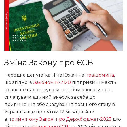
Зміна Закону про ЄСВ
Народна депутатка Ніна Южаніна
повідомила
,
що згідно із
Законом №2120
підприємці мають
право не нараховувати, не обчислювати та не
сплачувати єдиний внесок за себе до
припинення або скасування воєнного стану в
Україні та ще протягом 12 місяців. Але
в
прийнятому Законі про Держбюджет-2025
дію
цієї норми
Закону про ЄСВ
на 2025 рік зупинили.