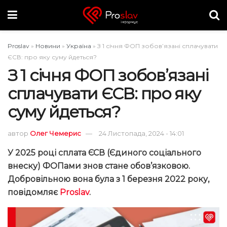
Proslav
»
Новини
»
Україна
»
З 1 січня ФОП зобов’язані сплачувати
ЄСВ: про яку суму йдеться?
З 1 січня ФОП зобов’язані
сплачувати ЄСВ: про яку
суму йдеться?
автор
Олег Чемерис
24 Листопада, 2024 - 14:01
У 2025 році сплата ЄСВ (Єдиного соціального
внеску) ФОПами знов стане обов’язковою.
Добровільною вона була з 1 березня 2022 року,
повідомляє
Proslav
.