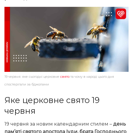
19 червня: яке сьогодні церковне
свято
та чому в народі цього дня
спостерігали за бджолами
Яке церковне свято 19
червня
19 червня за новим календарним стилем –
день
пам’яті святого апостола Іуди, брата Господнього