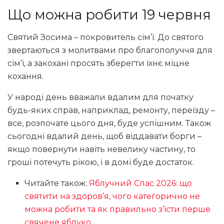
Що можна робити 19 червня
Святий Зосима – покровитель сім’ї. До святого
звертаються з молитвами про благополуччя для
сім’ї, а закохані просять зберегти їхнє міцне
кохання.
У народі день вважали вдалим для початку
будь-яких справ, наприклад, ремонту, переїзду –
все, розпочате цього дня, буде успішним. Також
сьогодні вдалий день, щоб віддавати борги –
якщо повернути навіть невелику частину, то
гроші потечуть рікою, і в домі буде достаток.
Читайте також:
Яблучний Спас 2026: що
святити на здоров’я, чого категорично не
можна робити та як правильно з’їсти перше
свячене яблуко