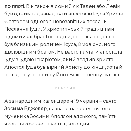
по плоті
. Він також відомий як Тадей або Левій,
був одним із дванадцяти апостолів Ісуса Христа.
Є автором одного з новозавітних послань –
Послання Іуди. У християнській традиції він
відомий як брат Господній, що означає, що він
був близьким родичем Ісуса, ймовірно, його
двоюрідним братом. Не варто плутати апостола
Іуду з Іудою Іскаріотом, який зрадив Христа.
Апостол Іуда був вірний Христу до кінця, хоча й
не відразу повірив у Його Божественну сутність.
РЕКЛАМА
А за народним календарем 19 червня –
свято
Зосима Бджоляр
, назване на честь святого
мученика Зосими Аполлоніадського, пам’ять
якого також звершують цього дня.