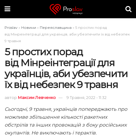
Proslav
»
Новини
»
Переяславщина
»
5 простих порад
від Мінреінтеграції для українців, аби убезпечити їх від небезпек
9 травня
5 простих порад
від Мінреінтеграції для
українців, аби убезпечити
їх від небезпек 9 травня
автор
Максим Левченко
9 Травня, 2022 - 11:32
Сьогодні, 9 травня, українців попереджають про
можливе збільшення кількості ракетних
обстрілів та інших провокацій з боку російських
окупантів. Не виключають і терактів.