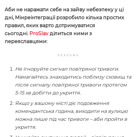
Аби не наражати себе на зайву небезпеку у ці
дні, Мінреінтеграції розробило кілька простих
правил, яких варто дотримуватися
сьогодні.
ProSlav
ділиться ними з
переяславцями:
РЕКЛАМА
Не ігноруйте сигнал повітряної тривоги.
Намагайтесь знаходитись поблизу сховищ та
після сигналу повітряної тривоги протягом
5-15 хв добігти до укриття.
Якщо у вашому місті діє подовження
комендантська година, виходити на вулицю
можна лише під час тривоги – аби пройти в
укриття.