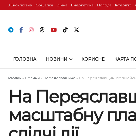
⚡️Ексклюзив
Соціалка
Війна
Енергетика
Погода
Інтервʼю
ГОЛОВНА
НОВИНИ
КОРИСНЕ
КАРТА П
Proslav
»
Новини
»
Переяславщина
»
На Переяславщині поліцейськ
На Переяславщ
масштабну пла
слідчі дії