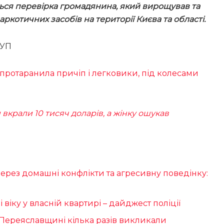
ться перевірка громадянина, який вирощував та
аркотичних засобів на території Києва та області.
РУП
протаранила причіп і легковики, під колесами
вкрали 10 тисяч доларів, а жінку ошукав
рез домашні конфлікти та агресивну поведінку:
 віку у власній квартирі – дайджест поліції
а Переяславщині кілька разів викликали