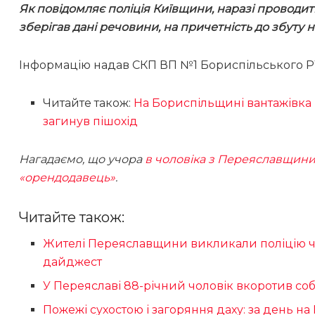
Як повідомляє поліція Київщини, наразі проводи
зберігав дані речовини, на причетність до збуту н
Інформацію надав СКП ВП №1 Бориспільського 
Читайте також:
На Бориспільщині вантажівка 
загинув пішохід
Нагадаємо, що учора
в чоловіка з Переяславщини 
«орендодавець»
.
Читайте також:
Жителі Переяславщини викликали поліцію че
дайджест
У Переяславі 88-річний чоловік вкоротив собі
Пожежі сухостою і загоряння даху: за день н