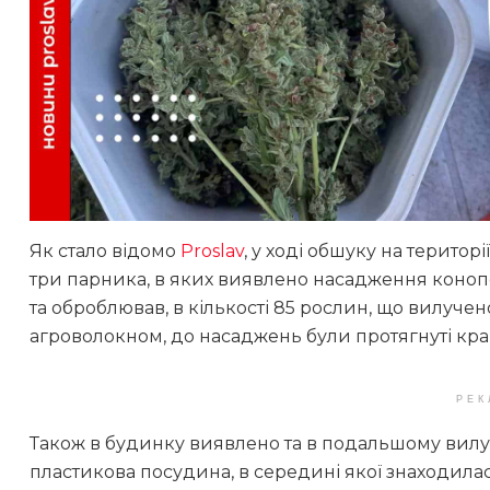
Як стало відомо
Proslav
, у ході обшуку на терито
три парника, в яких виявлено насадження конопе
та оброблював, в кількості 85 рослин, що вилуче
агроволокном, до насаджень були протягнуті кра
РЕК
Також в будинку виявлено та в подальшому вилуче
пластикова посудина, в середині якої знаходила