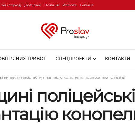
Сад і город
Добірки
Поліція
Робота
Більше
ОВІТРЯНИХ ТРИВОГ
СПЕЦПРОЕКТИ
КОНТАКТИ
і виявили масштабну плантацію конопель: проводяться слідчі дії
ині поліцейськ
нтацію конопель