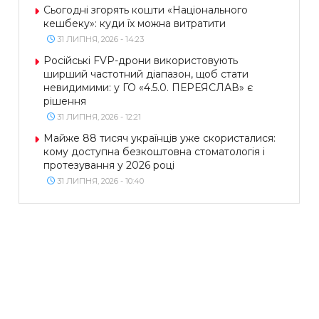
Сьогодні згорять кошти «Національного
кешбеку»: куди їх можна витратити
31 ЛИПНЯ, 2026 - 14:23
Російські FVP-дрони використовують
ширший частотний діапазон, щоб стати
невидимими: у ГО «4.5.0. ПЕРЕЯСЛАВ» є
рішення
31 ЛИПНЯ, 2026 - 12:21
Майже 88 тисяч українців уже скористалися:
кому доступна безкоштовна стоматологія і
протезування у 2026 році
31 ЛИПНЯ, 2026 - 10:40