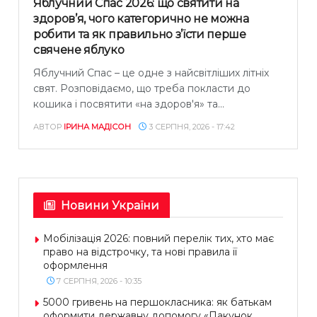
Яблучний Спас 2026: що святити на
здоров’я, чого категорично не можна
робити та як правильно з’їсти перше
свячене яблуко
Яблучний Спас – це одне з найсвітліших літніх
свят. Розповідаємо, що треба покласти до
кошика і посвятити «на здоров'я» та...
АВТОР
ІРИНА МАДІСОН
3 СЕРПНЯ, 2026 - 17:42
Новини України
Мобілізація 2026: повний перелік тих, хто має
право на відстрочку, та нові правила її
оформлення
7 СЕРПНЯ, 2026 - 10:35
5000 гривень на першокласника: як батькам
оформити державну допомогу «Пакунок