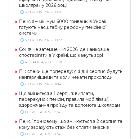
школяра» у 2026 році
6 СЕРПНЯ, 2026 - 10:26
Пенсія – мінімум 6000 гривень: в Україні
готують масштабну реформу пенсійної
системи
5 СЕРПНЯ, 2026 - 18:32
Сонячне затемнення 2026: де найкраще
спостерігати в Україні, що кажуть зорі
4 СЕРПНЯ, 2026 - 12:01
Пік спеки ще попереду: які дні серпня будуть
найгарячішими та коли чекати прохолоди
2 СЕРПНЯ, 2026 - 11:14
Що зміниться з 1 серпня: виплати,
перерахунок пенсій, правила мобілізації,
здорожчання проїзду та допомога школярам
1 СЕРПНЯ, 2026 - 15:41
Пенсії по-новому: що змінюється з 2 серпня та
кому зарахують стаж без сплати внесків
1 СЕРПНЯ, 2026 - 10:47