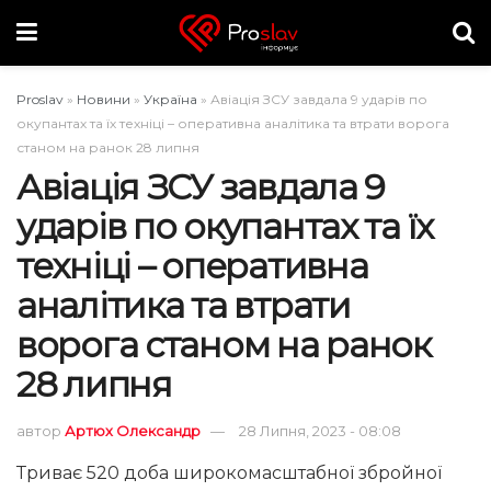
Proslav
»
Новини
»
Україна
»
Авіація ЗСУ завдала 9 ударів по
окупантах та їх техніці – оперативна аналітика та втрати ворога
станом на ранок 28 липня
Авіація ЗСУ завдала 9
ударів по окупантах та їх
техніці – оперативна
аналітика та втрати
ворога станом на ранок
28 липня
автор
Артюх Олександр
28 Липня, 2023 - 08:08
Триває 520 доба широкомасштабної збройної