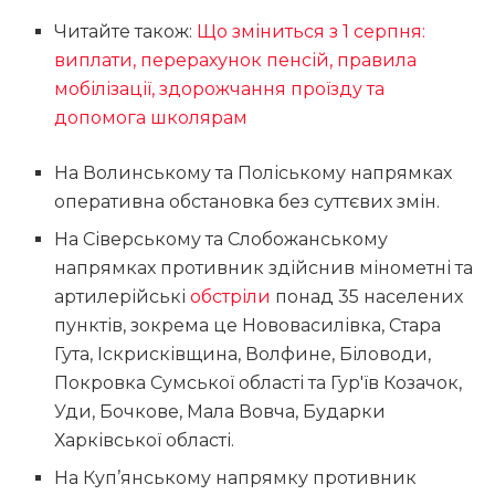
Читайте також:
Що зміниться з 1 серпня:
виплати, перерахунок пенсій, правила
мобілізації, здорожчання проїзду та
допомога школярам
На Волинському та Поліському напрямках
оперативна обстановка без суттєвих змін.
На Сіверському та Слобожанському
напрямках противник здійснив мінометні та
артилерійські
обстріли
понад 35 населених
пунктів, зокрема це Нововасилівка, Стара
Гута, Іскрисківщина, Волфине, Біловоди,
Покровка Сумської області та Гур′їв Козачок,
Уди, Бочкове, Мала Вовча, Бударки
Харківської області.
На Куп’янському напрямку противник