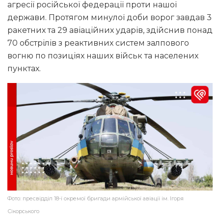
агресії російської федерації проти нашої
держави. Протягом минулої доби ворог завдав 3
ракетних та 29 авіаційних ударів, здійснив понад
70 обстрілів з реактивних систем залпового
вогню по позиціях наших військ та населених
пунктах.
Фото: пресвідділ 18-ї окремої бригади армійської авіації ім. Ігоря
Сікорського