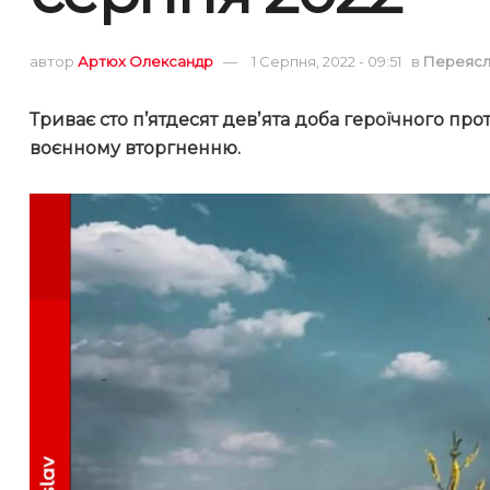
автор
Артюх Олександр
1 Серпня, 2022 - 09:51
в
Переяс
Триває сто п’ятдесят девʼята доба героїчного пр
воєнному вторгненню.