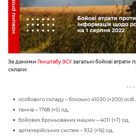
За даними
Генштабу ЗСУ
загальні бойові втрати п
склали:
РЕК
особового складу – близько 41030 (+200) осіб 
танків ‒ 1768 (+5) од,
бойових броньованих машин ‒ 4011 (+7) од,
артилерійських систем – 932 (+16) од,