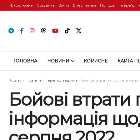
⚡️Ексклюзив
Соціалка
Війна
Енергетика
Погода
Інтервʼю
ГОЛОВНА
НОВИНИ
КОРИСНЕ
КАРТА П
Proslav
»
Новини
»
Переяславщина
»
Бойові втрати противника та
Бойові втрати
інформація щод
серпня 2022