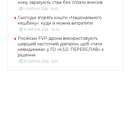
кому зарахують стаж без сплати внесків
1 СЕРПНЯ, 2026 - 10:47
Сьогодні згорять кошти «Національного
кешбеку»: куди їх можна витратити
31 ЛИПНЯ, 2026 - 14:23
Російські FVP-дрони використовують
ширший частотний діапазон, щоб стати
невидимими: у ГО «4.5.0. ПЕРЕЯСЛАВ» є
рішення
31 ЛИПНЯ, 2026 - 12:21