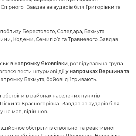
 Спірного. Завдав авіаударів біля Григорівки та
поблизу Берестового, Соледара, Бахмута,
ини, Кодеми, Семигір’я та Травневого. Завдав
йськ
в напрямку Яковлівки
, розвідувальна група
гався вести штурмові дії
у напрямках Вершина та
напрямку Бахмута, бойові дії тривають.
обстріли в районах населених пунктів
Піски та Красногорівка. Завдав авіаударів біля
ху не мав, відійшов.
х
здійснює обстріли із ствольної та реактивної
Новомихайлівка, Павлівка, Шевченко, Новосілка,