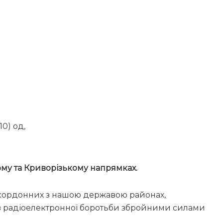
10) од,
му та Криворізькому напрямках.
икордонних з нашою державою районах,
ів радіоелектронної боротьби збройними силами