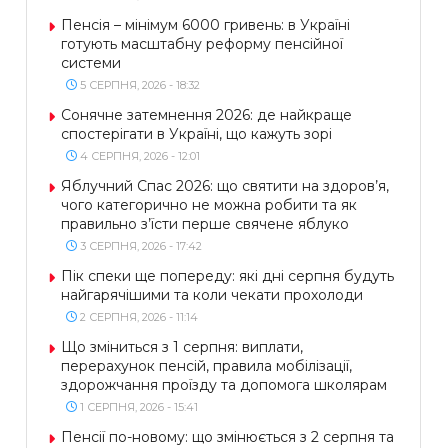
Пенсія – мінімум 6000 гривень: в Україні
готують масштабну реформу пенсійної
системи
5 СЕРПНЯ, 2026 - 18:32
Сонячне затемнення 2026: де найкраще
спостерігати в Україні, що кажуть зорі
4 СЕРПНЯ, 2026 - 12:01
Яблучний Спас 2026: що святити на здоров’я,
чого категорично не можна робити та як
правильно з’їсти перше свячене яблуко
3 СЕРПНЯ, 2026 - 17:42
Пік спеки ще попереду: які дні серпня будуть
найгарячішими та коли чекати прохолоди
2 СЕРПНЯ, 2026 - 11:14
Що зміниться з 1 серпня: виплати,
перерахунок пенсій, правила мобілізації,
здорожчання проїзду та допомога школярам
1 СЕРПНЯ, 2026 - 15:41
Пенсії по-новому: що змінюється з 2 серпня та