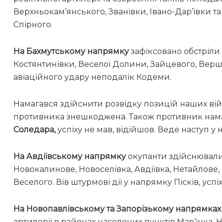
Верхньокам’янського, Званівки, Івано-Дар’ївки та
Спірного.
На Бахмутському напрямку
зафіксовано обстріли 
Костянтинівки, Веселої Долини, Зайцевого, Верш
авіаційного удару неподалік Кодеми.
Намагався здійснити розвідку позицій наших ві
противника знешкоджена. Також противник нама
Соледара,
успіху не мав, відійшов. Веде наступ у 
На Авдіївському напрямку
окупанти здійснювали 
Новокалинове, Новоселівка, Авдіївка, Нетайлове, 
Веселого. Вів штурмові дії у напрямку Пісків, успі
На Новопавлівському та Запорізькому напрямка
артилерії в районах населених пунктів Мар’їнка, 