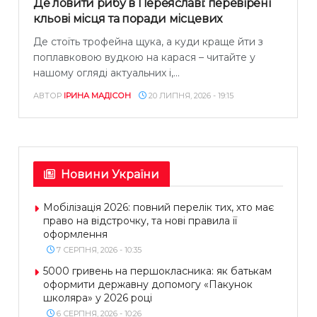
Де ловити рибу в Переяславі: перевірені
кльові місця та поради місцевих
Де стоїть трофейна щука, а куди краще йти з
поплавковою вудкою на карася – читайте у
нашому огляді актуальних і,...
АВТОР
ІРИНА МАДІСОН
20 ЛИПНЯ, 2026 - 19:15
Новини України
Мобілізація 2026: повний перелік тих, хто має
право на відстрочку, та нові правила її
оформлення
7 СЕРПНЯ, 2026 - 10:35
5000 гривень на першокласника: як батькам
оформити державну допомогу «Пакунок
школяра» у 2026 році
6 СЕРПНЯ, 2026 - 10:26