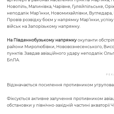
Новопіль, Малинівка, Чарівне, Гуляйпільське, Оріх
неподалік Мар’їнки, Новомихайлівки, Вугледара,
Провів розвідку боєм у напрямку Мар’їнки, успіх
військ на Запорізькому напрямку.
На Південнобузькому напрямку
окупанти обстрілю
райони Миролюбівки, Нововознесенського, Висок
пунктів. Завдав авіаційного удару неподалік Ол
БпЛА.
РЕК
Відзначається посилення противником угрупова
Фіксується активне залучення противником авіац
обстановки у північно-західній частині акваторії 