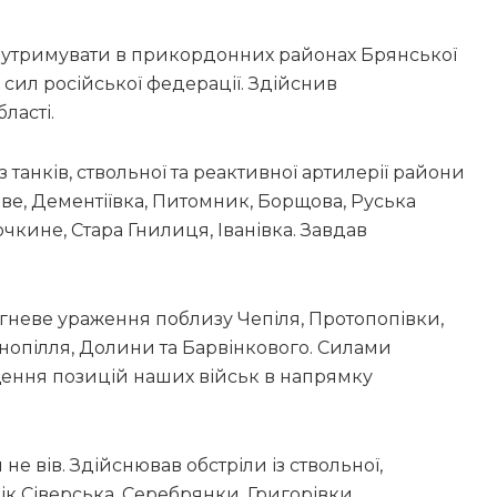
утримувати в прикордонних районах Брянської
 сил російської федерації. Здійснив
ласті.
з танків, ствольної та реактивної артилерії райони
ве, Дементіївка, Питомник, Борщова, Руська
очкине, Стара Гнилиця, Іванівка. Завдав
гневе ураження поблизу Чепіля, Протопопівки,
аснопілля, Долини та Барвінкового. Силами
щення позицій наших військ в напрямку
не вів. Здійснював обстріли із ствольної,
ік Сіверська, Серебрянки, Григорівки,