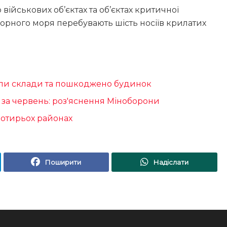
 військових об’єктах та об’єктах критичної
 Чорного моря перебувають шість носіїв крилатих
оріли склади та пошкоджено будинок
 за червень: роз'яснення Міноборони
чотирьох районах
Поширити
Надіслати