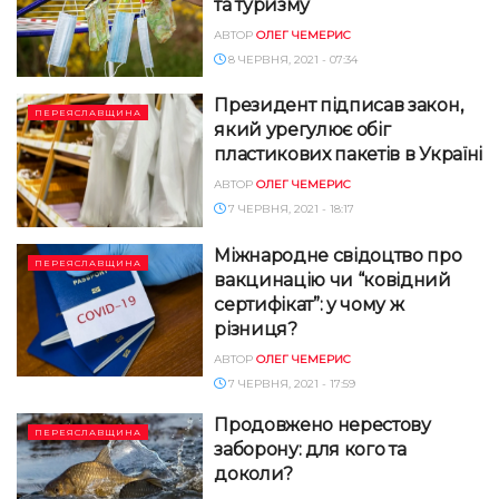
та туризму
АВТОР
ОЛЕГ ЧЕМЕРИС
8 ЧЕРВНЯ, 2021 - 07:34
Президент підписав закон,
ПЕРЕЯСЛАВЩИНА
який урегулює обіг
пластикових пакетів в Україні
АВТОР
ОЛЕГ ЧЕМЕРИС
7 ЧЕРВНЯ, 2021 - 18:17
Міжнародне свідоцтво про
ПЕРЕЯСЛАВЩИНА
вакцинацію чи “ковідний
сертифікат”: у чому ж
різниця?
АВТОР
ОЛЕГ ЧЕМЕРИС
7 ЧЕРВНЯ, 2021 - 17:59
Продовжено нерестову
ПЕРЕЯСЛАВЩИНА
заборону: для кого та
доколи?