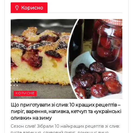
Корисно
КОРИСНЕ
Що приготувати зі слив: 10 кращих рецептів –
пиріг, варення, наливка, кетчуп та «українські
оливки» на зиму
Сезон слив! Зібрали 10 найкращих рецептів зі слив:
густе варення, сливовий пиріг, домашнє вино,