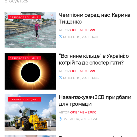
стосується.
Чемпіони серед нас. Карина
ПЕРЕЯСЛАВЩИНА
Тищенко
АВТОР
ОЛЕГ ЧЕМЕРИС
10 ЧЕРВНЯ, 2021 - 16:31
“Вогняне кільце” в Україні: о
ПЕРЕЯСЛАВЩИНА
котрій та де спостерігати?
АВТОР
ОЛЕГ ЧЕМЕРИС
10 ЧЕРВНЯ, 2021 - 10:35
Навантажувач JCB придбали
ПЕРЕЯСЛАВЩИНА
для громади
АВТОР
ОЛЕГ ЧЕМЕРИС
9 ЧЕРВНЯ, 2021 - 18:51