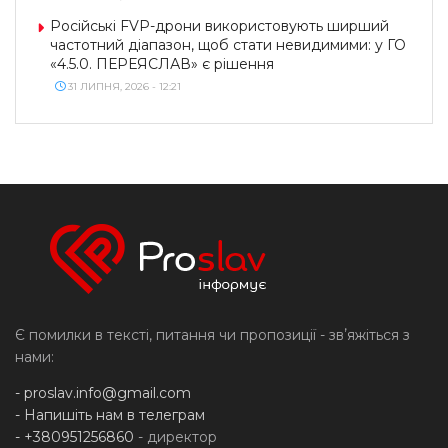
Російські FVP-дрони використовують ширший
частотний діапазон, щоб стати невидимими: у ГО
«4.5.0. ПЕРЕЯСЛАВ» є рішення
31 ЛИПНЯ, 2026 - 12:21
Є помилки в тексті, питання чи пропозиції - звʼяжіться з
нами:
-
proslav.info@gmail.com
- Напишіть нам в телеграм
- +380951256860
- директор