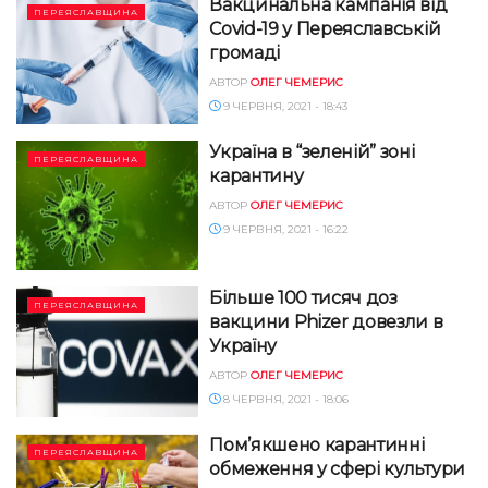
Вакцинальна кампанія від
ПЕРЕЯСЛАВЩИНА
Covid-19 у Переяславській
громаді
АВТОР
ОЛЕГ ЧЕМЕРИС
9 ЧЕРВНЯ, 2021 - 18:43
Україна в “зеленій” зоні
ПЕРЕЯСЛАВЩИНА
карантину
АВТОР
ОЛЕГ ЧЕМЕРИС
9 ЧЕРВНЯ, 2021 - 16:22
Більше 100 тисяч доз
ПЕРЕЯСЛАВЩИНА
вакцини Phizer довезли в
Україну
АВТОР
ОЛЕГ ЧЕМЕРИС
8 ЧЕРВНЯ, 2021 - 18:06
Пом’якшено карантинні
ПЕРЕЯСЛАВЩИНА
обмеження у сфері культури