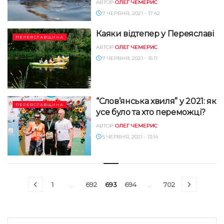
АВТОР
ОЛЕГ ЧЕМЕРИС
7 ЧЕРВНЯ, 2021 - 17:42
Каяки відтепер у Переяславі
ПЕРЕЯСЛАВЩИНА
АВТОР
ОЛЕГ ЧЕМЕРИС
7 ЧЕРВНЯ, 2021 - 15:11
“Слов’янська хвиля” у 2021: як
ПЕРЕЯСЛАВЩИНА
усе було та хто переможці?
АВТОР
ОЛЕГ ЧЕМЕРИС
5 ЧЕРВНЯ, 2021 - 13:14
1
…
692
693
694
…
702