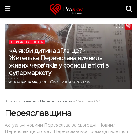
ПЕРЕЯСЛАВЩИНА
«А якби дитина з’їла це?»
Жителька Переяслава виявила
живих черв’яків у сосисці в тісті з
супермаркету
АВТОР
ІРИНА МАДІСОН
7 СЕРПНЯ, 2026 - 12:47
Proslav
»
Новини
»
Переяславщина
»
Сторінка 693
Переяславщина
Актуальні новини Переяслава за сьогодні. Новини
Переяслав це proslav. Переяславська громада і все що її