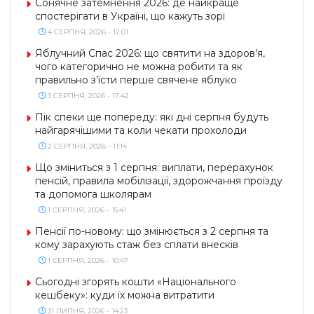
Сонячне затемнення 2026: де найкраще
спостерігати в Україні, що кажуть зорі
4 СЕРПНЯ, 2026 - 12:01
Яблучний Спас 2026: що святити на здоров’я,
чого категорично не можна робити та як
правильно з’їсти перше свячене яблуко
3 СЕРПНЯ, 2026 - 17:42
Пік спеки ще попереду: які дні серпня будуть
найгарячішими та коли чекати прохолоди
2 СЕРПНЯ, 2026 - 11:14
Що зміниться з 1 серпня: виплати, перерахунок
пенсій, правила мобілізації, здорожчання проїзду
та допомога школярам
1 СЕРПНЯ, 2026 - 15:41
Пенсії по-новому: що змінюється з 2 серпня та
кому зарахують стаж без сплати внесків
1 СЕРПНЯ, 2026 - 10:47
Сьогодні згорять кошти «Національного
кешбеку»: куди їх можна витратити
31 ЛИПНЯ, 2026 - 14:23