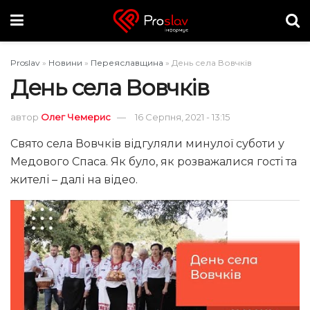
Proslav
»
Новини
»
Переяславщина
»
День села Вовчків
День села Вовчків
автор
Олег Чемерис
16 Серпня, 2021 - 13:15
Свято села Вовчків відгуляли минулої суботи у
Медового Спаса. Як було, як розважалися гості та
жителі – далі на відео.