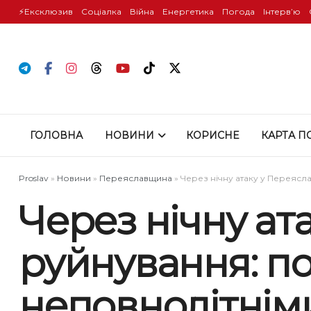
⚡️Ексклюзив
Соціалка
Війна
Енергетика
Погода
Інтервʼю
ГОЛОВНА
НОВИНИ
КОРИСНЕ
КАРТА П
Proslav
»
Новини
»
Переяславщина
»
Через нічну атаку у Переясла
Через нічну ат
руйнування: по
неповнолітнім