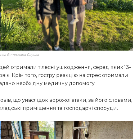
інка Вячеслава Саулка
дей отримали тілесні ушкодження, серед яких 13-
овік. Крім того, гостру реакцію на стрес отримали
м надано необхідну медичну допомогу.
овів, що унаслідок ворожої атаки, за його словами,
ладські приміщення та господарчі споруди.