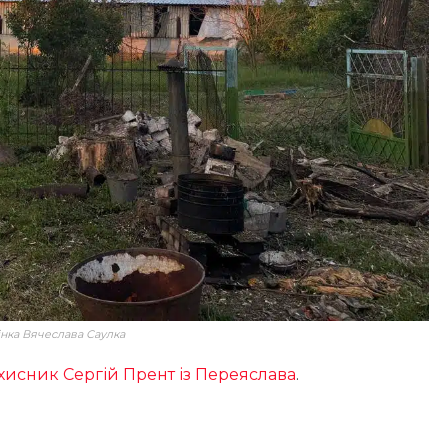
інка Вячеслава Саулка
захисник Сергій Прент із Переяслава
.