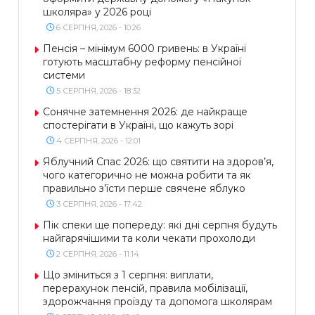
школяра» у 2026 році
6 СЕРПНЯ, 2026 - 10:26
Пенсія – мінімум 6000 гривень: в Україні
готують масштабну реформу пенсійної
системи
5 СЕРПНЯ, 2026 - 18:32
Сонячне затемнення 2026: де найкраще
спостерігати в Україні, що кажуть зорі
4 СЕРПНЯ, 2026 - 12:01
Яблучний Спас 2026: що святити на здоров’я,
чого категорично не можна робити та як
правильно з’їсти перше свячене яблуко
3 СЕРПНЯ, 2026 - 17:42
Пік спеки ще попереду: які дні серпня будуть
найгарячішими та коли чекати прохолоди
2 СЕРПНЯ, 2026 - 11:14
Що зміниться з 1 серпня: виплати,
перерахунок пенсій, правила мобілізації,
здорожчання проїзду та допомога школярам