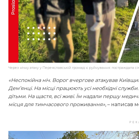
Через нічну атаку у Переяславській громаді є руйнування: постраждала сі
«Неспокійна ніч. Ворог вчергове атакував Київщ
Дем’янці. На місці працюють усі необхідні служб
дітьми. На щастя, всі живі. Їм надали першу мед
місця для тимчасового проживання»
, – написав 
РЕК