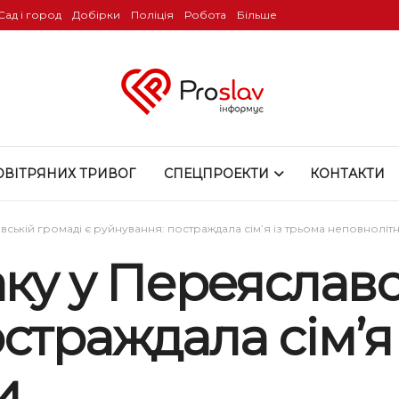
Сад і город
Добірки
Поліція
Робота
Більше
ОВІТРЯНИХ ТРИВОГ
СПЕЦПРОЕКТИ
КОНТАКТИ
вській громаді є руйнування: постраждала сім’я із трьома неповноліт
аку у Переяславс
страждала сім’я 
и