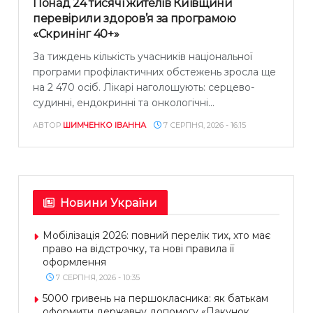
Понад 24 тисячі жителів Київщини
перевірили здоров’я за програмою
«Скринінг 40+»
За тиждень кількість учасників національної
програми профілактичних обстежень зросла ще
на 2 470 осіб. Лікарі наголошують: серцево-
судинні, ендокринні та онкологічні...
АВТОР
ШИМЧЕНКО ІВАННА
7 СЕРПНЯ, 2026 - 16:15
Новини України
Мобілізація 2026: повний перелік тих, хто має
право на відстрочку, та нові правила її
оформлення
7 СЕРПНЯ, 2026 - 10:35
5000 гривень на першокласника: як батькам
оформити державну допомогу «Пакунок