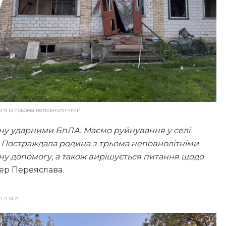
м’я із трьома неповнолітніми
ину ударними БпЛА. Маємо руйнування у селі
и. Постраждала родина з трьома неповнолітніми
ичну допомогу, а також вирішується питання щодо
мер Переяслава.
ЛАМА