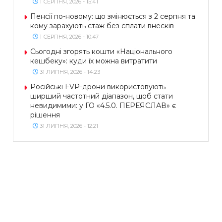
1 СЕРПНЯ, 2026 - 15:41
Пенсії по-новому: що змінюється з 2 серпня та
кому зарахують стаж без сплати внесків
1 СЕРПНЯ, 2026 - 10:47
Сьогодні згорять кошти «Національного
кешбеку»: куди їх можна витратити
31 ЛИПНЯ, 2026 - 14:23
Російські FVP-дрони використовують
ширший частотний діапазон, щоб стати
невидимими: у ГО «4.5.0. ПЕРЕЯСЛАВ» є
рішення
31 ЛИПНЯ, 2026 - 12:21