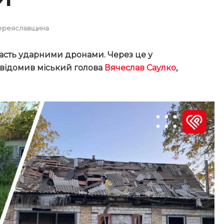
ереяславщина
бласть ударними дронами. Через це у
овідомив міський голова
Вячеслав Саулко
,