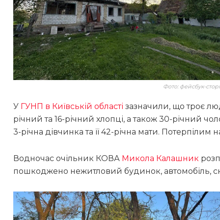
Фото: фейсбук-стор
У
ГУНП в Київській області
зазначили, що троє лю
річний та 16-річний хлопці, а також 30-річний чол
3-річна дівчинка та її 42-річна мати. Потерпіли
Водночас очільник КОВА
Микола Калашник
розп
пошкоджено нежитловий будинок, автомобіль, ск