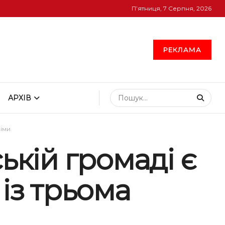
П’ятниця, 7 Серпня, 2026
РЕКЛАМА
АРХІВ
німи
ькій громаді є
із трьома