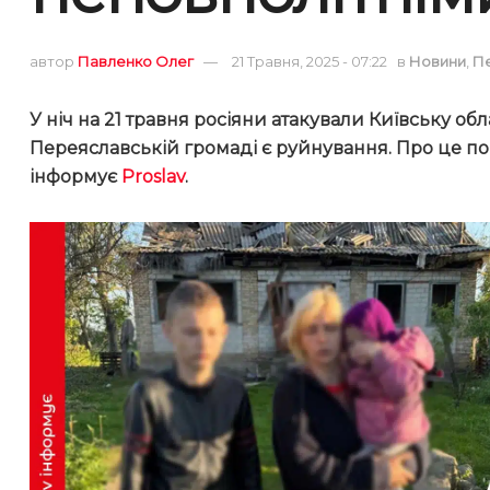
автор
Павленко Олег
21 Травня, 2025 - 07:22
в
Новини
,
П
У ніч на 21 травня росіяни атакували Київську о
Переяславській громаді є руйнування. Про це п
інформує
Proslav
.