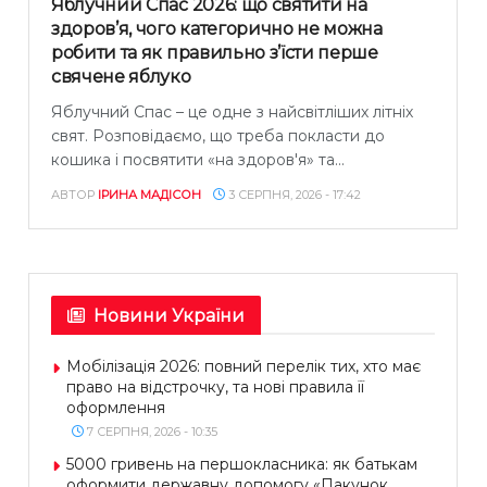
Яблучний Спас 2026: що святити на
здоров’я, чого категорично не можна
робити та як правильно з’їсти перше
свячене яблуко
Яблучний Спас – це одне з найсвітліших літніх
свят. Розповідаємо, що треба покласти до
кошика і посвятити «на здоров'я» та...
АВТОР
ІРИНА МАДІСОН
3 СЕРПНЯ, 2026 - 17:42
Новини України
Мобілізація 2026: повний перелік тих, хто має
право на відстрочку, та нові правила її
оформлення
7 СЕРПНЯ, 2026 - 10:35
5000 гривень на першокласника: як батькам
оформити державну допомогу «Пакунок