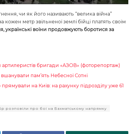
нення, чи як його називають “велика війна”
а кожен метр звільненої землі бійці платять своїм
вся, українські воїни продовжують боротися за
ин артилеристів бригади «АЗОВ» (фоторепортаж)
ві вшанували пам’ять Небесної Сотні
прямували на Київ: на рахунку підрозділу уже 61
ПБр розповіли про бої на Бахматському напрямку