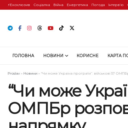
⚡️Ексклюзив
Соціалка
Війна
Енергетика
Погода
Інтервʼю
ГОЛОВНА
НОВИНИ
КОРИСНЕ
КАРТА П
Proslav
»
Новини
»
“Чи може Україна програти”: військові 57 ОМП
“Чи може Україн
ОМПБр розпові
напрямку