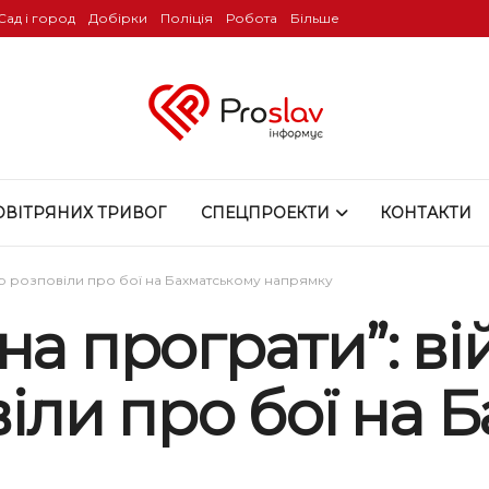
Сад і город
Добірки
Поліція
Робота
Більше
ОВІТРЯНИХ ТРИВОГ
СПЕЦПРОЕКТИ
КОНТАКТИ
Бр розповіли про бої на Бахматському напрямку
а програти”: ві
ли про бої на Б