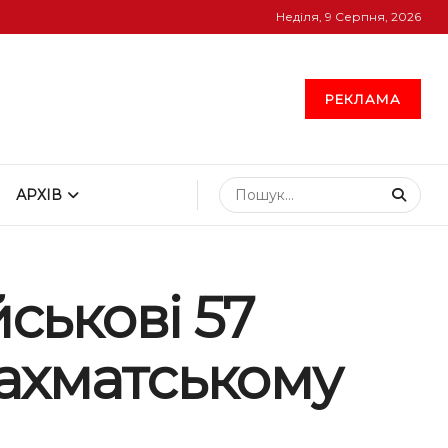
Неділя, 9 Серпня, 2026
РЕКЛАМА
АРХІВ
йськові 57
ахматському