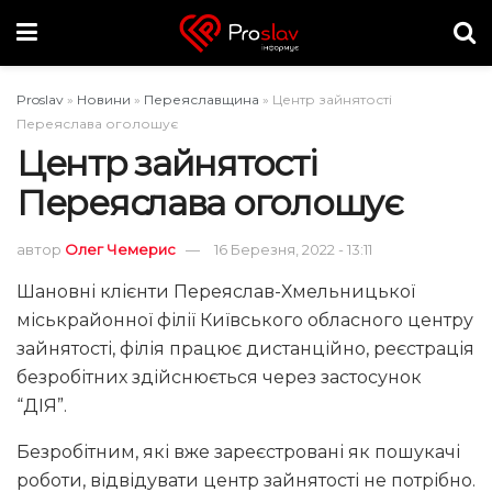
Proslav
»
Новини
»
Переяславщина
»
Центр зайнятості
Переяслава оголошує
Центр зайнятості
Переяслава оголошує
автор
Олег Чемерис
16 Березня, 2022 - 13:11
Шановні клієнти Переяслав-Хмельницької
міськрайонної філії Київського обласного центру
зайнятості, філія працює дистанційно, реєстрація
безробітних здійснюється через застосунок
“ДІЯ”.
Безробітним, які вже зареєстровані як пошукачі
роботи, відвідувати центр зайнятості не потрібно.