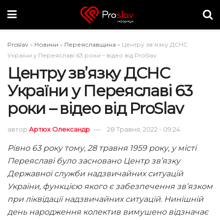
Proslav
»
Новини
»
Переяславщина
»
Центру зв’язку ДСНС
України у Переяславі 63 роки – відео від ProSlav
Центру зв’язку ДСНС
України у Переяславі 63
роки – відео від ProSlav
автор
Артюх Олександр
28 Травня, 2022 - 09:24
Рівно 63 року тому, 28 травня 1959 року, у місті
Переяславі було засновано Центр зв’язку
Державної служби надзвичайних ситуацій
України, функцією якого є забезпечення зв’язком
при ліквідації надзвичайних ситуацій. Нинішній
день народження колектив вимушено відзначає