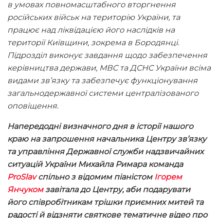
в умовах повномасштабного вторгнення
російських військ на територію України, та
працює над ліквідацією його наслідків на
території Київщини, зокрема в Бородянці.
Підрозділ
виконує завдання щодо забезпечення
керівництва держави, МВС та ДСНС України всіма
видами зв’язку та забезпечує функціонування
загальнодержавної системи централізованого
оповіщення.
Напередодні визначного дня в історії нашого
краю на запрошення начальника Центру зв’язку
та управління Державної служби надзвичайних
ситуацій України Михайла Римара команда
ProSlav
спільно з відомим піаністом
Ігорем
Янчуком
завітала до Центру, аби подарувати
його співробітникам трішки приємних митей та
радості й відзняти святкове тематичне відео про