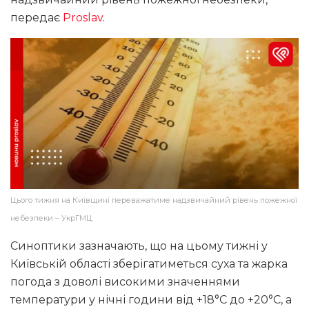
передає
Proslav
.
Цього тижня на Київщині переважатиме надзвичайний рівень пожежної
небезпеки – УкрГМЦ
Синоптики зазначають, що на цьому тижні у
Київській області зберігатиметься суха та жарка
погода з доволі високими значеннями
температури у нічні години від +18°С до +20°С, а