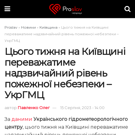
Proslav
»
Новини
»
Київщина
»
Цього тижня на Київщині
переважатиме надзвичайний рівень пожежної небезпеки –
УкрГМЦ
Цього тижня на Київщині
переважатиме
надзвичайний рівень
пожежної небезпеки –
УкрГМЦ
автор
Павленко Олег
15 Серпня, 2023 - 14:00
За
даними
Українського гідрометеорологічного
центру
, цього тижня на Київщині переважатиме
надзвичайний рівень пожежної небезпеки,