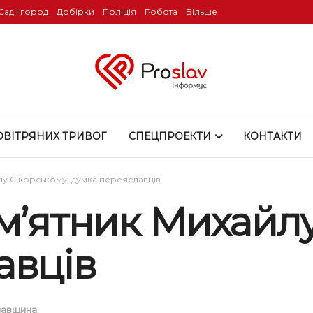
Сад і город
Добірки
Поліція
Робота
Більше
ОВІТРЯНИХ ТРИВОГ
СПЕЦПРОЕКТИ
КОНТАКТИ
лу Сікорському: думка переяславців
м’ятник Михайлу
авців
лавщина