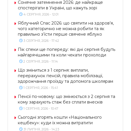
Сонячне затемнення 2026: де найкраще
спостерігати в Україні, що кажуть зорі
4 СЕРПНЯ, 2026 - 12:01
Яблучний Спас 2026: що святити на здоров’я,
чого категорично не можна робити та як
правильно з’їсти перше свячене яблуко
3 СЕРПНЯ, 2026 - 17:42
Пік спеки ще попереду: які дні серпня будуть
найгарячішими та коли чекати прохолоди
2 СЕРПНЯ, 2026 - 11:14
Що зміниться з 1 серпня: виплати,
перерахунок пенсій, правила мобілізації,
здорожчання проїзду та допомога школярам
1 СЕРПНЯ, 2026 - 15:41
Пенсії по-новому: що змінюється з 2 серпня та
кому зарахують стаж без сплати внесків
1 СЕРПНЯ, 2026 - 10:47
Сьогодні згорять кошти «Національного
кешбеку»: куди їх можна витратити
31 ЛИПНЯ, 2026 - 14:23