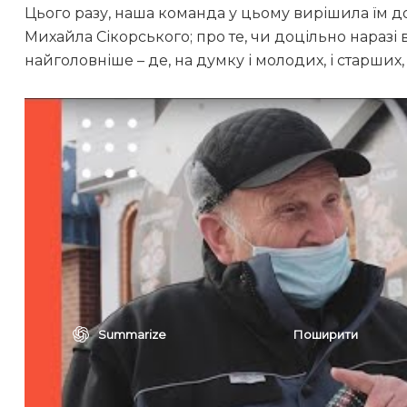
Цього разу, наша команда у цьому вирішила їм до
Михайла Сікорського; про те, чи доцільно нараз
найголовніше – де, на думку і молодих, і старших, 
Читайте також:
У Переяславі та селах громади 12 червня може
Шолом-Алейхем та його євреї: у Переяславі в
художника
На кільці біля вокзалу в Переяславі авто зби
Summarize
Поширити