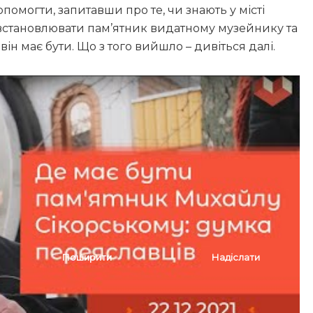
помогти, запитавши про те, чи знають у місті
і встановлювати пам’ятник видатному музейнику та
він має бути. Що з того вийшло – дивіться далі.
 не бути світла: графік відключень
ідкрили виставку українсько-ізраїльського
ло велосипедистку: дайджест поліції
Поширити
Надіслати