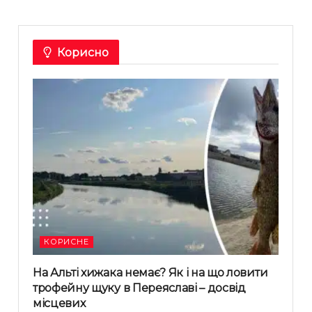
Корисно
КОРИСНЕ
На Альті хижака немає? Як і на що ловити
трофейну щуку в Переяславі – досвід
місцевих