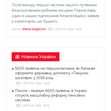
Після виходу першої частини нашого путівника
безкоштовними рибними місцями Переяслава,
один із наших підписників безапеляційно заявив
у коментарях, що буцімто...
АВТОР
ІРИНА МАДІСОН
2 СЕРПНЯ, 2026 - 15:06
Новини України
5000 гривень на першокласника: як батькам
оформити державну допомогу «Пакунок
школяра» у 2026 році
6 СЕРПНЯ, 2026 - 10:26
Пенсія – мінімум 6000 гривень: в Україні
готують масштабну реформу пенсійної
системи
5 СЕРПНЯ, 2026 - 18:32