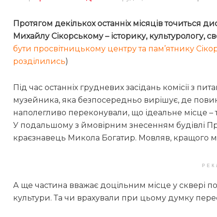
Протягом декількох останніх місяців точиться д
Михайлу Сікорському – історику, культурологу, с
бути просвітницькому центру та пам’ятнику Сік
розділились
)
Під час останніх грудневих засідань комісії з пи
музейника, яка безпосередньо вирішує, де повин
наполегливо переконували, що ідеальне місце – т
У подальшому з ймовірним знесенням будівлі Пр
краєзнавець Микола Богатир. Мовляв, кращого мі
РЕК
А ще частина вважає доцільним місце у сквері по
культури. Та чи врахували при цьому думку пере