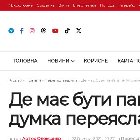
⚡️Ексклюзив
Соціалка
Війна
Енергетика
Погода
Інтервʼю
ГОЛОВНА
НОВИНИ
КОРИСНЕ
КАРТА П
Proslav
»
Новини
»
Переяславщина
»
Де має бути пам’ятник Михай
Де має бути па
думка переясл
автор
Артюх Олександр
22 Грудня, 2021 - 10:37
в
Переяс