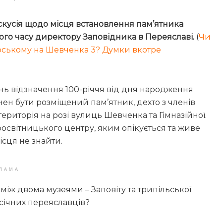
искусія щодо місця встановлення пам’ятника
вого часу директору Заповідника в Переяславі.
(
Чи
орському на Шевченка 3? Думки вкотре
тань відзначення 100-річчя від дня народження
ен бути розміщений пам’ятник, дехто з членів
ериторія на розі вулиць Шевченка та Гімназійної.
освітницького центру, яким опікується та живе
сця не знайти.
ЛАМА
між двома музеями – Заповіту та трипільської
січних переяславців?