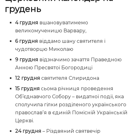
грудень
4 грудня
вшановуватимемо
великомученицю Варвару,
6 грудня
віддамо шану святителя і
чудотворцю Миколаю
9 грудня
відзначимо зачаття Праведною
Анною Пресвятої Богородиці
12 грудня
святителя Спиридона
15 грудня
сьома річниця проведення
Об’єднавчого Собору – видатної події, яка
сполучила гілки розділеного українського
православʼя в єдиній Помісній Українській
Церкві.
24 грудня
– Різдвяний святвечір