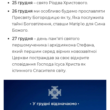
25 грудня
– свято Різдва Христового.
26 грудня
ми особливо будемо прославляти
Пресвяту Богородицю як ту, Яка послужила
тайні Боговтілення, ставши Матір’ю для Сина
Божого.
27 грудня
– день пам՚яті святого
першомученика і архідиякона Стефана,
який першим серед вірних новозавітної
Церкви постраждав за своє відкрите
сповідання Господа Ісуса Христа як
істинного Спасителя світу.