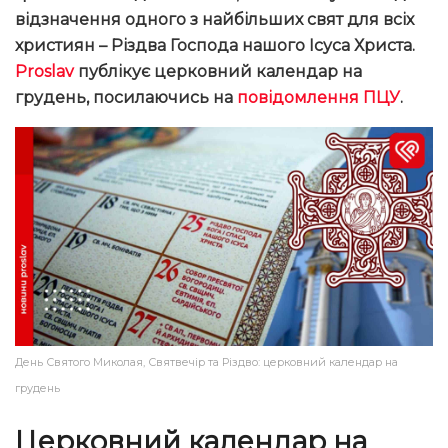
відзначення одного з найбільших свят для всіх
християн – Різдва Господа нашого Ісуса Христа.
Proslav
публікує церковний календар на
грудень, посилаючись на
повідомлення ПЦУ
.
День Святого Миколая, Святвечір та Різдво: церковний календар на
грудень
Церковний календар на