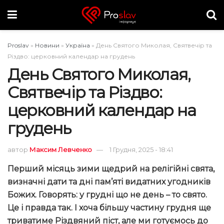
Proslav
»
Новини
»
Україна
»
День Святого Миколая, Святвечір та
Різдво: церковний календар на грудень
День Святого Миколая,
Святвечір та Різдво:
церковний календар на
грудень
автор
Максим Левченко
1 Грудня, 2025 - 18:41
Перший місяць зими щедрий на релігійні свята,
визначні дати та дні пам’яті видатних угодників
Божих. Говорять: у грудні що не день – то свято.
Це і правда так. І хоча більшу частину грудня ще
триватиме Різдвяний піст, але ми готуємось до