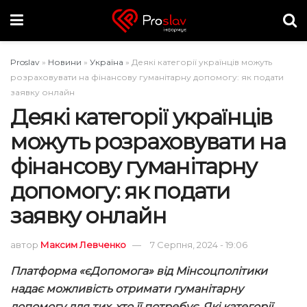
Proslav
»
Новини
»
Україна
»
Деякі категорії українців можуть
розраховувати на фінансову гуманітарну допомогу: як подати
заявку онлайн
Деякі категорії українців
можуть розраховувати на
фінансову гуманітарну
допомогу: як подати
заявку онлайн
автор
Максим Левченко
7 Серпня, 2024 - 19:06
Платформа «єДопомога» від Мінсоцполітики
надає можливість отримати гуманітарну
допомогу для тих, хто її потребує. Які категорії