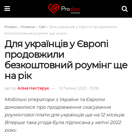
Proslav
»
Новини
»
Світ
»
Для українців у Європі продовжили
безкоштовний роумінг ще на рік
Для українців у Європі
продовжили
безкоштовний роумінг ще
на рік
автор
Аліна Нестерук
12 Липня, 2023 - 15:58
Мобільні оператори з України та Європи
домовилися про продовження скасування
роумінгової плати для українців ще на 12 місяців.
Вперше така угода була підписана у квітні 2022
року.