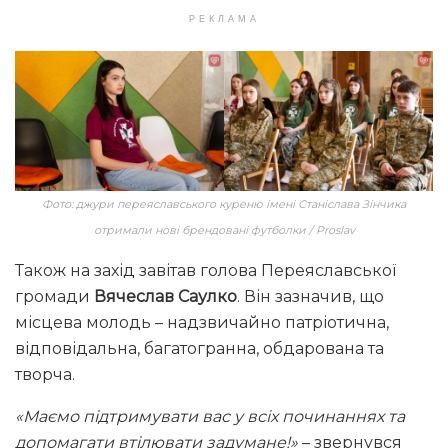
РЕКЛАМА
Фото: джури переяславського куреню імені Станіслава Зінчика
отримали нові брендовані футболки / Proslav
Також на захід завітав голова Переяславської
громади
Вячеслав Саулко
. Він зазначив, що
місцева молодь – надзвичайно патріотична,
відповідальна, багатогранна, обдарована та
творча.
«Маємо підтримувати вас у всіх починаннях та
допомагати втілювати задумане!»
– звернувся