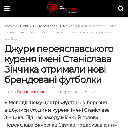
Proslav
»
Новини
»
Переяславщина
»
Джури переяславського
куреня імені Станіслава Зінчика отримали нові брендовані
футболки
Джури переяславського
куреня імені Станіслава
Зінчика отримали нові
брендовані футболки
автор
Павленко Олег
7 Березня, 2025 - 17:31
У Молодіжному центрі «Зустріч» 7 березня
відбулися сходини куреня імені Станіслава
Зінчика. Під час заходу міський голова
Переяслава Вячеслав Саулко подарував юним