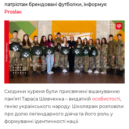
патріотам брендовані футболки, інформує
Proslav
.
Сходини куреня були присвячені вшануванню
пам’яті Тараса Шевченка – видатній
особистості
,
генію українського народу. Школярам розповіли
про долю легендарного діяча та його роль у
формуванні ідентичності нації.