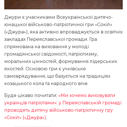
Джури є учасниками Всеукраїнської дитячо-
юнацької військово-патріотичної гри «Сокіл»
(«Джура»), яка активно впроваджується в освітніх
закладах Переяславської громади. Гра
спрямована на виховання у молоді
громадянської свідомості, патріотизму,
моральних цінностей, формування лідерських
якостей. Основою гри є учнівське
самоврядування, що базується на традиціях
козацького кола та народного віче.
Буде цікаво почитати:
«Ми хочемо виховувати
українців патріотами»: у Переяславській громаді
проводять дитячу військово-патріотичну гру
«Сокіл» («Джура»)
.