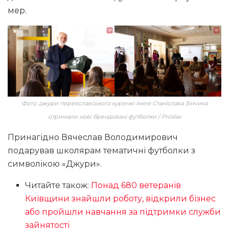
мер.
Фото: джури переяславського куреню імені Станіслава Зінчика
отримали нові брендовані футболки / Proslav
Принагідно Вячеслав Володимирович
подарував школярам тематичні футболки з
символікою «Джури».
Читайте також:
Понад 680 ветеранів
Київщини знайшли роботу, відкрили бізнес
або пройшли навчання за підтримки служби
зайнятості