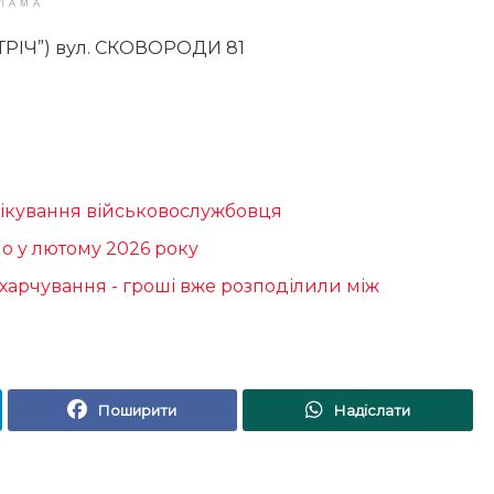
ЛАМА
РІЧ”) вул. СКОВОРОДИ 81
лікування військовослужбовця
ло у лютому 2026 року
 харчування - гроші вже розподілили між
Поширити
Надіслати