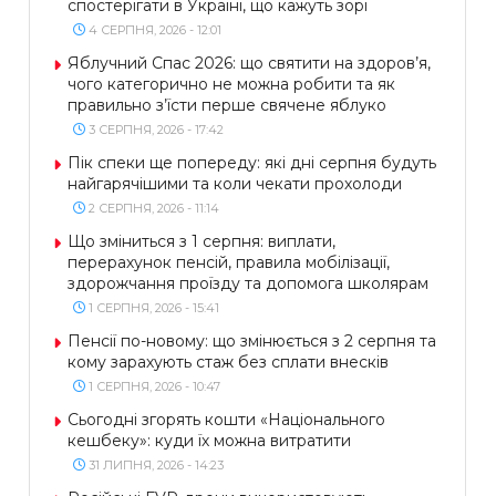
спостерігати в Україні, що кажуть зорі
4 СЕРПНЯ, 2026 - 12:01
Яблучний Спас 2026: що святити на здоров’я,
чого категорично не можна робити та як
правильно з’їсти перше свячене яблуко
3 СЕРПНЯ, 2026 - 17:42
Пік спеки ще попереду: які дні серпня будуть
найгарячішими та коли чекати прохолоди
2 СЕРПНЯ, 2026 - 11:14
Що зміниться з 1 серпня: виплати,
перерахунок пенсій, правила мобілізації,
здорожчання проїзду та допомога школярам
1 СЕРПНЯ, 2026 - 15:41
Пенсії по-новому: що змінюється з 2 серпня та
кому зарахують стаж без сплати внесків
1 СЕРПНЯ, 2026 - 10:47
Сьогодні згорять кошти «Національного
кешбеку»: куди їх можна витратити
31 ЛИПНЯ, 2026 - 14:23