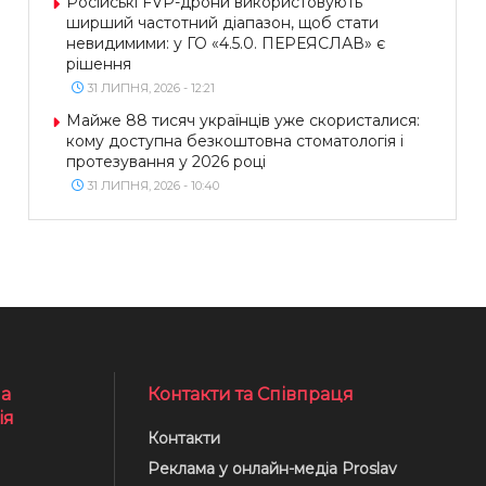
Російські FVP-дрони використовують
ширший частотний діапазон, щоб стати
невидимими: у ГО «4.5.0. ПЕРЕЯСЛАВ» є
рішення
31 ЛИПНЯ, 2026 - 12:21
Майже 88 тисяч українців уже скористалися:
кому доступна безкоштовна стоматологія і
протезування у 2026 році
31 ЛИПНЯ, 2026 - 10:40
а
Контакти та Співпраця
ія
Контакти
Реклама у онлайн-медіа Proslav