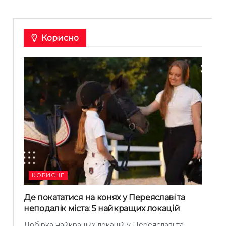
Корисно
КОРИСНЕ
Де покататися на конях у Переяславі та
неподалік міста: 5 найкращих локацій
Добірка найкращих локацій у Переяславі та