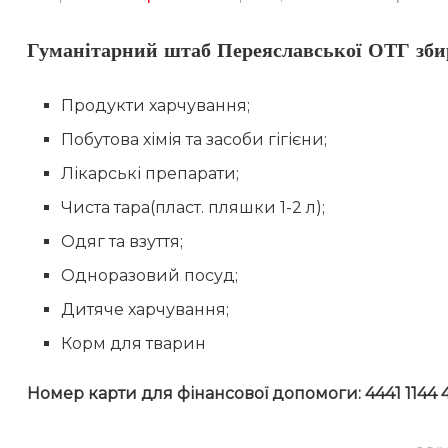
Гуманітарний штаб Переяславської ОТГ зби
Продукти харчування;
Побутова хімія та засоби гігієни;
Лікарські препарати;
Чиста тара(пласт. пляшки 1-2 л);
Одяг та взуття;
Одноразовий посуд;
Дитяче харчування;
Корм для тварин
Номер карти для фінансової допомоги: 4441 1144 4