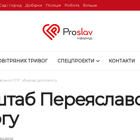
Сад і город
Добірки
Поліція
Робота
Більше
ОВІТРЯНИХ ТРИВОГ
СПЕЦПРОЕКТИ
КОНТАКТИ
вської ОТГ збирає допомогу
штаб Переяславс
гу
вщина