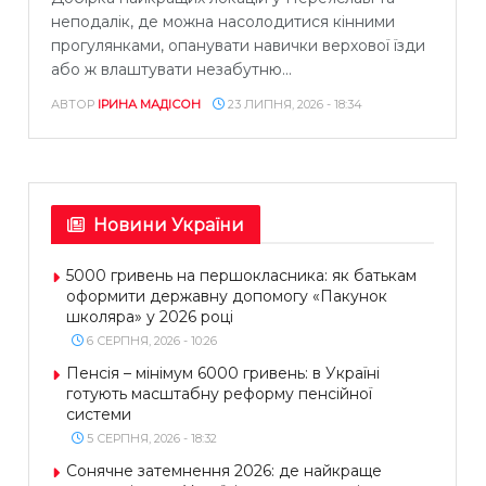
неподалік, де можна насолодитися кінними
прогулянками, опанувати навички верхової їзди
або ж влаштувати незабутню...
АВТОР
ІРИНА МАДІСОН
23 ЛИПНЯ, 2026 - 18:34
Новини України
5000 гривень на першокласника: як батькам
оформити державну допомогу «Пакунок
школяра» у 2026 році
6 СЕРПНЯ, 2026 - 10:26
Пенсія – мінімум 6000 гривень: в Україні
готують масштабну реформу пенсійної
системи
5 СЕРПНЯ, 2026 - 18:32
Сонячне затемнення 2026: де найкраще