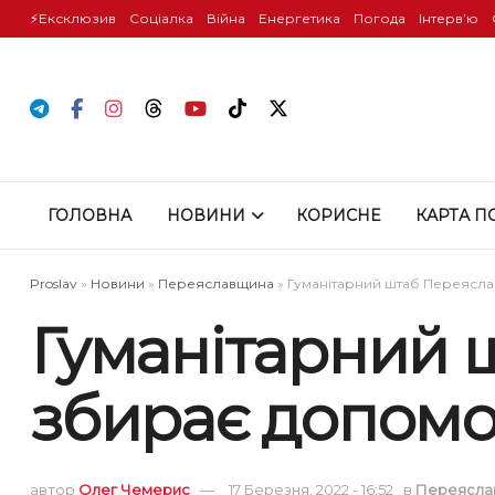
⚡️Ексклюзив
Соціалка
Війна
Енергетика
Погода
Інтервʼю
ГОЛОВНА
НОВИНИ
КОРИСНЕ
КАРТА П
Proslav
»
Новини
»
Переяславщина
»
Гуманітарний штаб Переясла
Гуманітарний 
збирає допомо
автор
Олег Чемерис
17 Березня, 2022 - 16:52
в
Переясла