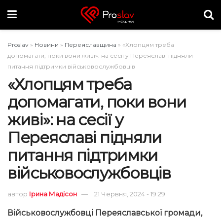
Proslav
»
Новини
»
Переяславщина
»
«Хлопцям треба
допомагати, поки вони живі»: на сесії у Переяславі підняли
питання підтримки військовослужбовців
«Хлопцям треба
допомагати, поки вони
живі»: на сесії у
Переяславі підняли
питання підтримки
військовослужбовців
автор
Ірина Мадісон
21 Червня, 2024 - 19:29
Військовослужбовці Переяславської громади,