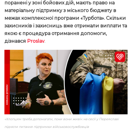
поранені у зоні бойових дій, мають право на
матеріальну підтримку з міського бюджету в
межах комплексної програми «Турбота». Скільки
захисників і захисниць вже отримали виплати та
якою є процедура отримання допомоги,
дізнався
Proslav
.
«Хлопцям треба допомагати, поки вони живі»: на сесії у Переяславі
підняли питання підтримки військовослужбовців