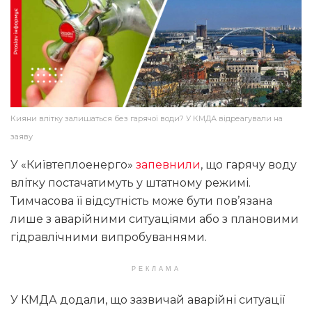
Кияни влітку залишаться без гарячої води? У КМДА відреагували на
заяву
У «Київтеплоенерго»
запевнили
, що гарячу воду
влітку постачатимуть у штатному режимі.
Тимчасова її відсутність може бути пов’язана
лише з аварійними ситуаціями або з плановими
гідравлічними випробуваннями.
РЕКЛАМА
У КМДА додали, що зазвичай аварійні ситуації