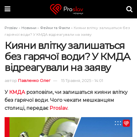
Proslav
»
Новини
»
Фейки та Факти
»
Кияни влітку залишаться без
гарячої води? У КМДА відреагували на заяву
Кияни влітку залишаться
без гарячої води? У КМДА
відреагували на заяву
автор
Павленко Олег
15 Травня, 2025 - 14:01
У
КМДА
розповіли, чи залишаться кияни влітку
без гарячої води. Чого чекати мешканцям
столиці, передає
Proslav
.