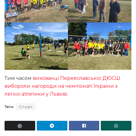
Тим часом
вихованці Переяславської ДЮСШ
вибороли нагороди на чемпіонаті України з
легкої атлетики у Львові
.
Теги:
Спорт