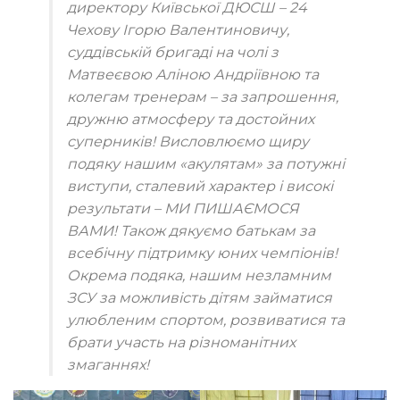
директору Київської ДЮСШ – 24
Чехову Ігорю Валентиновичу
,
суддівській бригаді на чолі з
Матвеєвою Аліною Андріївною
та
колегам тренерам – за запрошення,
дружню атмосферу та достойних
суперників! Висловлюємо щиру
подяку нашим «акулятам» за потужні
виступи, сталевий характер і високі
результати – МИ ПИШАЄМОСЯ
ВАМИ! Також дякуємо батькам за
всебічну підтримку юних чемпіонів!
Окрема подяка, нашим незламним
ЗСУ за можливість дітям займатися
улюбленим спортом, розвиватися та
брати участь на різноманітних
змаганнях!