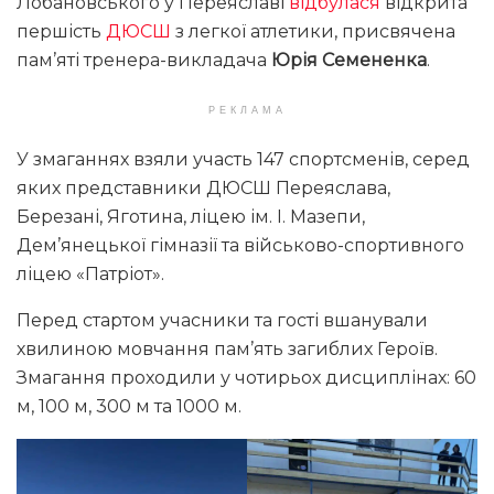
Лобановського у Переяславі
відбулася
відкрита
першість
ДЮСШ
з легкої атлетики, присвячена
пам’яті тренера-викладача
Юрія Семененка
.
РЕКЛАМА
У змаганнях взяли участь 147 спортсменів, серед
яких представники ДЮСШ Переяслава,
Березані, Яготина, ліцею ім. І. Мазепи,
Дем’янецької гімназії та військово-спортивного
ліцею «Патріот».
Перед стартом учасники та гості вшанували
хвилиною мовчання пам’ять загиблих Героїв.
Змагання проходили у чотирьох дисциплінах: 60
м, 100 м, 300 м та 1000 м.