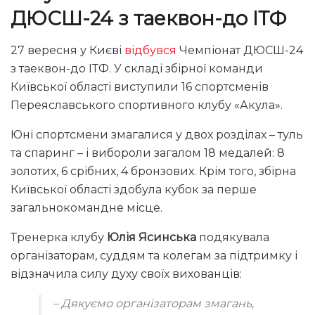
ДЮСШ-24 з таеквон-до
ІТФ
27 вересня у Києві
відбувся
Чемпіонат ДЮСШ-24
з таеквон-до ІТФ. У складі збірної команди
Київської області виступили 16 спортсменів
Переяславського спортивного клубу «Акула».
Юні спортсмени змагалися у двох розділах – туль
та спаринг – і вибороли загалом 18 медалей: 8
золотих, 6 срібних, 4 бронзових. Крім того, збірна
Київської області здобула кубок за перше
загальнокомандне місце.
Тренерка клубу
Юлія Ясинська
подякувала
організаторам, суддям та колегам за підтримку і
відзначила силу духу своїх вихованців:
– Дякуємо організаторам змагань,