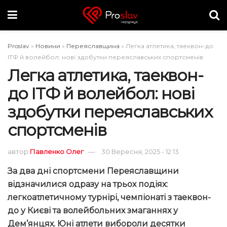
Proslav
»
Новини
»
Переяславщина
»
Легка атлетика, таеквон-до
ІТФ й волейбол: нові здобутки переяславських спортсменів
Легка атлетика, таеквон-
до ІТФ й волейбол: нові
здобутки переяславських
спортсменів
автор
Павленко Олег
30 Вересня, 2025 - 12:13
За два дні спортсмени Переяславщини
відзначилися одразу на трьох подіях:
легкоатлетичному турнірі, чемпіонаті з таеквон-
до у Києві та волейбольних змаганнях у
Дем’янцях. Юні атлети вибороли десятки