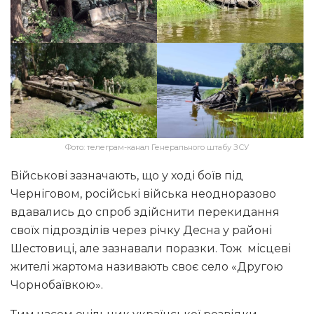
Фото: телеграм-канал Генерального штабу ЗСУ
Військові зазначають, що у ході боїв під
Черніговом, російські війська неодноразово
вдавались до спроб здійснити перекидання
своїх підрозділів через річку Десна у районі
Шестовиці, але зазнавали поразки. Тож місцеві
жителі жартома називають своє село «Другою
Чорнобаївкою».