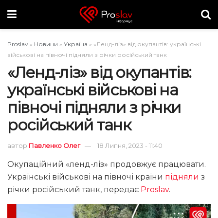
Proslav
»
Новини
»
Україна
»
«Ленд-ліз» від окупантів: українські
військові на півночі підняли з річки російський танк
«Ленд-ліз» від окупантів:
українські військові на
півночі підняли з річки
російський танк
автор
Павленко Олег
18 Липня, 2023 - 11:40
Окупаційний «ленд-ліз» продовжує працювати.
Українські військові на півночі країни
підняли
з
річки російський танк, передає
Proslav
.