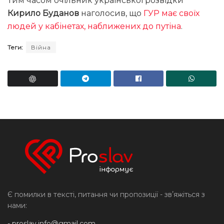
Тим часом очільник української розвідки
Кирило Буданов
наголосив, що
ГУР має своїх
людей у кабінетах, наближених до путіна
.
Теги:
Війна
Є помилки в тексті, питання чи пропозиції - звʼяжіться з
нами:
-
proslav.info@gmail.com