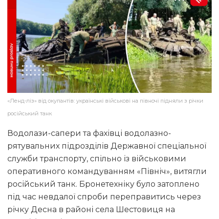
«Ленд-ліз» від окупантів: українські військові на півночі підняли з річки
російський танк
Водолази-сапери та фахівці водолазно-
рятувальних підрозділів Державної спеціальної
служби транспорту, спільно із військовими
оперативного командуванням «Північ», витягли
російський танк. Бронетехніку було затоплено
під час невдалої спроби переправитись через
річку Десна в районі села Шестовиця на