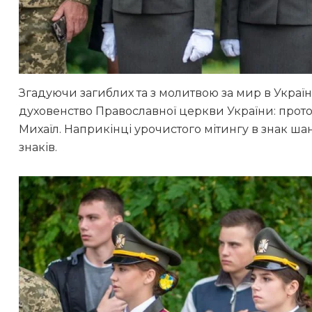
Згадуючи загиблих та з молитвою за мир в Україн
духовенство Православної церкви України: прото
Михаїл. Наприкінці урочистого мітингу в знак ша
знаків.