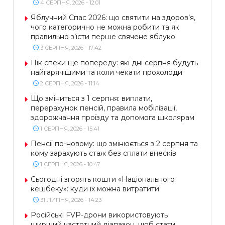
4 СЕРПНЯ, 2026 - 12:01
Яблучний Спас 2026: що святити на здоров’я,
чого категорично не можна робити та як
правильно з’їсти перше свячене яблуко
3 СЕРПНЯ, 2026 - 17:42
Пік спеки ще попереду: які дні серпня будуть
найгарячішими та коли чекати прохолоди
2 СЕРПНЯ, 2026 - 11:14
Що зміниться з 1 серпня: виплати,
перерахунок пенсій, правила мобілізації,
здорожчання проїзду та допомога школярам
1 СЕРПНЯ, 2026 - 15:41
Пенсії по-новому: що змінюється з 2 серпня та
кому зарахують стаж без сплати внесків
1 СЕРПНЯ, 2026 - 10:47
Сьогодні згорять кошти «Національного
кешбеку»: куди їх можна витратити
31 ЛИПНЯ, 2026 - 14:23
Російські FVP-дрони використовують
ширший частотний діапазон, щоб стати