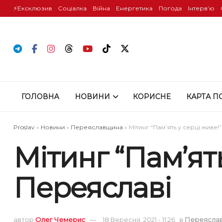
⚡️Ексклюзив
Соціалка
Війна
Енергетика
Погода
Інтервʼю
ГОЛОВНА
НОВИНИ
КОРИСНЕ
КАРТА П
Proslav
»
Новини
»
Переяславщина
»
Мітинг “Пам’ять у серці живе!
Мітинг “Пам’ять
Переяславі
автор
Олег Чемерис
18 Вересня, 2021 - 11:26
в
Переясла