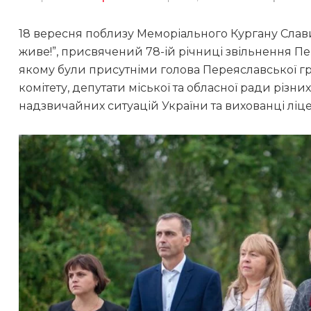
18 вересня поблизу Меморіального Кургану Слави
живе!”, присвячений 78-ій річниці звільнення П
якому були присутніми голова Переяславської г
комітету, депутати міської та обласної ради різ
надзвичайних ситуацій України та вихованці ліцей