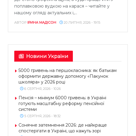
поплавковою вудкою на карася – читайте у
нашому огляді актуальних і,...
АВТОР
ІРИНА МАДІСОН
20 ЛИПНЯ, 2026 - 19:15
Новини України
5000 гривень на першокласника: як батькам
оформити державну допомогу «Пакунок
школяра» у 2026 році
6 СЕРПНЯ, 2026 - 10:26
Пенсія – мінімум 6000 гривень: в Україні
готують масштабну реформу пенсійної
системи
5 СЕРПНЯ, 2026 - 18:32
Сонячне затемнення 2026: де найкраще
спостерігати в Україні, що кажуть зорі