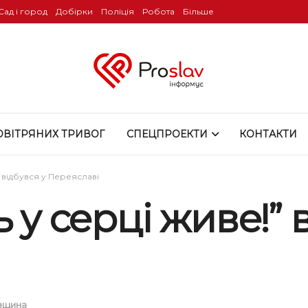
Сад і город
Добірки
Поліція
Робота
Більше
ОВІТРЯНИХ ТРИВОГ
СПЕЦПРОЕКТИ
КОНТАКТИ
” відбувся у Переяславі
 у серці живе!” 
вщина