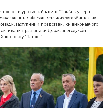
 провели урочистий мітинг “Пам’ять у серці
ереяславщини від фашистських загарбників, на
ромади, заступники, представники виконавчого
них скликань, працівники Державної служби
-інтернату “Патріот”.