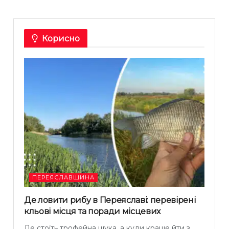
Корисно
ПЕРЕЯСЛАВЩИНА
Де ловити рибу в Переяславі: перевірені
кльові місця та поради місцевих
Де стоїть трофейна щука, а куди краще йти з