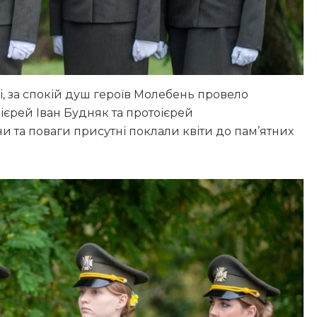
і, за спокій душ героїв Молебень провело
ієрей Іван Будняк та протоієрей
ни та поваги присутні поклали квіти до пам’ятних