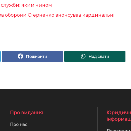
и служби: яким чином
істра оборони Стерненко анонсував кардинальні
Поширити
Надіслати
Про видання
Юридичн
інформац
Про нас
Документи