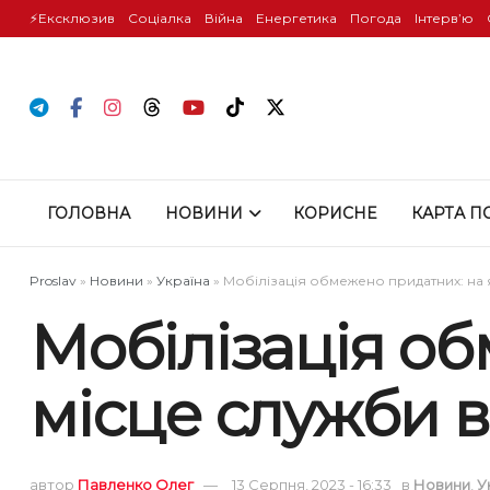
⚡️Ексклюзив
Соціалка
Війна
Енергетика
Погода
Інтервʼю
ГОЛОВНА
НОВИНИ
КОРИСНЕ
КАРТА П
Proslav
»
Новини
»
Україна
»
Мобілізація обмежено придатних: на 
Мобілізація об
місце служби 
автор
Павленко Олег
13 Серпня, 2023 - 16:33
в
Новини
,
У