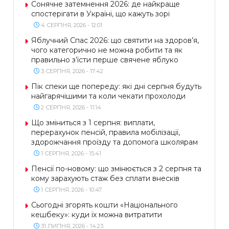
Сонячне затемнення 2026: де найкраще
спостерігати в Україні, що кажуть зорі
4 СЕРПНЯ, 2026 - 12:01
Яблучний Спас 2026: що святити на здоров’я,
чого категорично не можна робити та як
правильно з’їсти перше свячене яблуко
3 СЕРПНЯ, 2026 - 17:42
Пік спеки ще попереду: які дні серпня будуть
найгарячішими та коли чекати прохолоди
2 СЕРПНЯ, 2026 - 11:14
Що зміниться з 1 серпня: виплати,
перерахунок пенсій, правила мобілізації,
здорожчання проїзду та допомога школярам
1 СЕРПНЯ, 2026 - 15:41
Пенсії по-новому: що змінюється з 2 серпня та
кому зарахують стаж без сплати внесків
1 СЕРПНЯ, 2026 - 10:47
Сьогодні згорять кошти «Національного
кешбеку»: куди їх можна витратити
31 ЛИПНЯ, 2026 - 14:23