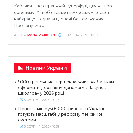
Кабачки – це справжній суперфуд для нашого
організму. А щоб отримати максимум користі,
найкраще готувати ці овочі без смаження.
Пропонуємо...
АВТОР
ІРИНА МАДІСОН
15 ЛИПНЯ, 2026 - 10:59
Новини України
5000 гривень на першокласника: як батькам
оформити державну допомогу «Пакунок
школяра» у 2026 році
6 СЕРПНЯ, 2026 - 10:26
Пенсія – мінімум 6000 гривень: в Україні
готують масштабну реформу пенсійної
системи
5 СЕРПНЯ, 2026 - 18:32