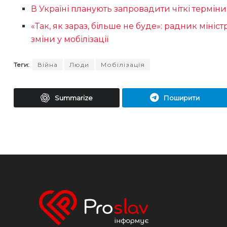
В Україні планують запровадити чіткі термін
«Так, як зараз, більше не буде»: радник мін
зміни у мобілізації
Теги:
Війна
Люди
Мобілізація
Summarize
Поширити