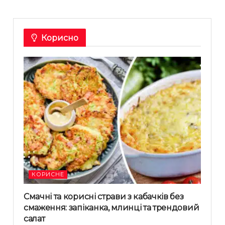
Корисно
КОРИСНЕ
Смачні та корисні страви з кабачків без
смаження: запіканка, млинці та трендовий
салат