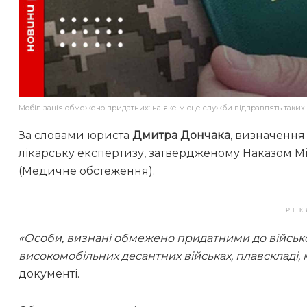
Мобілізація обмежено придатних: на яке місце служби відправлять таких
За словами юриста
Дмитра Дончака
, визначення 
лікарську експертизу, затвердженому Наказом Мін
(Медичне обстеження).
РЕК
«Особи, визнані обмежено придатними до військо
високомобільних десантних військах, плавскладі, 
документі.