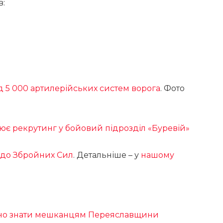
в:
 5 000 артилерійських систем ворога
. Фото
цює рекрутинг у бойовий підрозділ «Буревій»
и до Збройних Сил
. Детальніше – у
нашому
рібно знати мешканцям Переяславщини