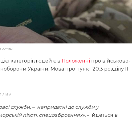
 громадян
цієї категорії людей є в
Положенні
про військово-
оборони України. Мова про пункт 20.3 розділу II
ЛАМА
вої служби, – непридатні до служби у
морській піхоті, спецозброєннях»
, – йдеться в