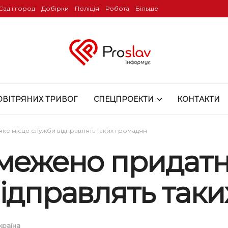
Сад і город
Добірки
Поліція
Робота
Більше
ОВІТРЯНИХ ТРИВОГ
СПЕЦПРОЕКТИ
КОНТАКТИ
яке місце служби відправлять таких громадян
межено придатни
відправлять так
країна