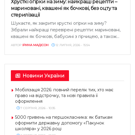
Хрусткі огірки на зиму: найкращі рецепти –
мариновані, квашені як бочкові, без оцту та
стерилізації
Шукаєте, як закрити хрусткі огірки на зиму?
Зібрали найкращі перевірені рецепти: мариновані,
квашені як бочкові, бабусині з гірчицею, а також...
АВТОР
ІРИНА МАДІСОН
12 ЛИПНЯ, 2026 - 15:54
Новини України
Мобілізація 2026: повний перелік тих, хто має
право на відстрочку, та нові правила її
оформлення
7 СЕРПНЯ, 2026 - 10:35
5000 гривень на першокласника: як батькам
оформити державну допомогу «Пакунок
школяра» у 2026 році