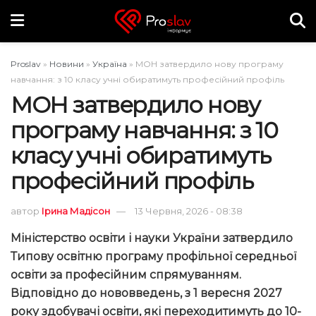
Proslav
»
Новини
»
Україна
»
МОН затвердило нову програму
навчання: з 10 класу учні обиратимуть професійний профіль
МОН затвердило нову
програму навчання: з 10
класу учні обиратимуть
професійний профіль
автор
Ірина Мадісон
13 Червня, 2026 - 08:38
Міністерство освіти і науки України затвердило
Типову освітню програму профільної середньої
освіти за професійним спрямуванням.
Відповідно до нововведень, з 1 вересня 2027
року здобувачі освіти, які переходитимуть до 10-