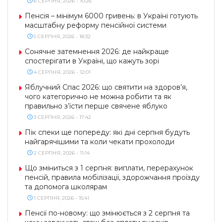
6 СЕРПНЯ, 2026 - 10:26
Пенсія – мінімум 6000 гривень: в Україні готують
масштабну реформу пенсійної системи
5 СЕРПНЯ, 2026 - 18:32
Сонячне затемнення 2026: де найкраще
спостерігати в Україні, що кажуть зорі
4 СЕРПНЯ, 2026 - 12:01
Яблучний Спас 2026: що святити на здоров’я,
чого категорично не можна робити та як
правильно з’їсти перше свячене яблуко
3 СЕРПНЯ, 2026 - 17:42
Пік спеки ще попереду: які дні серпня будуть
найгарячішими та коли чекати прохолоди
2 СЕРПНЯ, 2026 - 11:14
Що зміниться з 1 серпня: виплати, перерахунок
пенсій, правила мобілізації, здорожчання проїзду
та допомога школярам
1 СЕРПНЯ, 2026 - 15:41
Пенсії по-новому: що змінюється з 2 серпня та