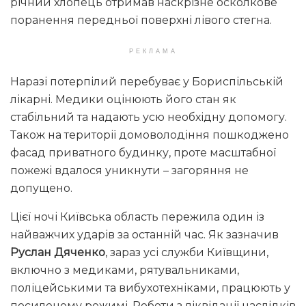
річний хлопець отримав наскрізне осколкове
поранення передньої поверхні лівого стегна.
РЕКЛАМА
Наразі потерпілий перебуває у Бориспільській
лікарні. Медики оцінюють його стан як
стабільний та надають усю необхідну допомогу.
Також на території домоволодіння пошкоджено
фасад приватного будинку, проте масштабної
пожежі вдалося уникнути – загоряння не
допущено.
Цієї ночі Київська область пережила один із
найважчих ударів за останній час. Як зазначив
Руслан Дяченко
, зараз усі служби Київщини,
включно з медиками, рятувальниками,
поліцейськими та вибухотехніками, працюють у
посиленому режимі. Роботи з ліквідації наслідків