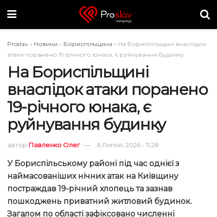
Proslav
»
Новини
»
Бориспільщина
»
На Бориспільщині внаслідок
атаки поранено 19-річного юнака, є руйнування будинку
На Бориспільщині
внаслідок атаки поранено
19-річного юнака, є
руйнування будинку
автор
Павленко Олег
6 Липня, 2026 - 11:28
У Бориспільському районі під час однієї з
наймасованіших нічних атак на Київщину
постраждав 19-річний хлопець та зазнав
пошкоджень приватний житловий будинок.
Загалом по області зафіксовано численні