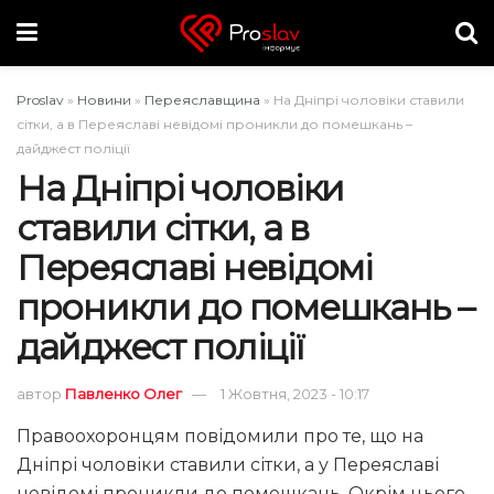
Proslav
»
Новини
»
Переяславщина
»
На Дніпрі чоловіки ставили
сітки, а в Переяславі невідомі проникли до помешкань –
дайджест поліції
На Дніпрі чоловіки
ставили сітки, а в
Переяславі невідомі
проникли до помешкань –
дайджест поліції
автор
Павленко Олег
1 Жовтня, 2023 - 10:17
Правоохоронцям повідомили про те, що на
Дніпрі чоловіки ставили сітки, а у Переяславі
невідомі проникли до помешкань. Окрім цього,