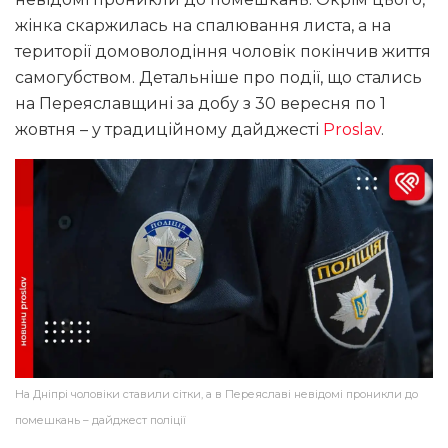
жінка скаржилась на спалювання листа, а на
території домоволодіння чоловік покінчив життя
самогубством. Детальніше про події, що стались
на Переяславщині за добу з 30 вересня по 1
жовтня – у традиційному дайджесті
Proslav
.
На Дніпрі чоловіки ставили сітки, а в Переяславі невідомі проникли до
помешкань – дайджест поліції