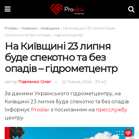
Proslav
»
Новини
»
Київщина
»
На Київщині 23 липня буде
спекотно та без опадів – гідрометцентр
На Київщині 23 липня
буде спекотно та без
опадів – гідрометцентр
автор
Павленко Олег
22 Липня, 2024 - 20:40
За даними Українського гідрометцентру, на
Київщині 23 липня буде спекотно та без опадів.
Інформує
Proslav
з посиланням на
пресслужбу
центру.