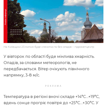
На Київщині 23 липня буде спекотно та без опадів – гідрометцентр
У вівторок по області буде мінлива хмарність.
Опадів, за словами метеорологів, не
передбачається. Вітер очікують північного
напрямку, 3-8 м/с.
РЕКЛАМА
Температура в регіоні вночі складе +14°С…+19°С,
вдень сонце прогріє повітря до +25°С…+30°С. У