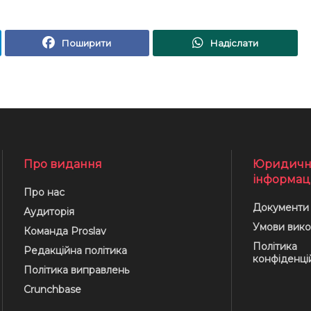
Поширити
Надіслати
Про видання
Юридичн
інформац
Про нас
Документи
Аудиторія
Умови вико
Команда Proslav
Політика
Редакційна політика
конфіденці
Політика виправлень
Crunchbase