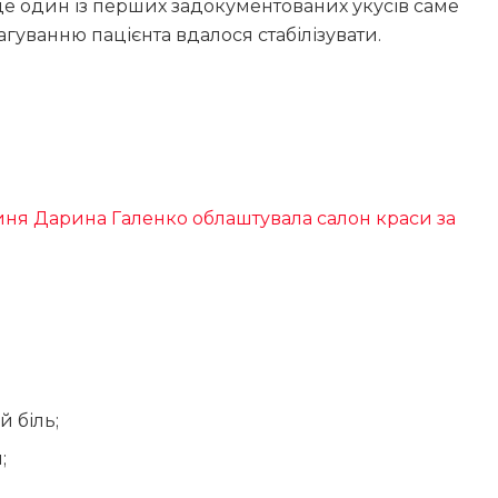
це один із перших задокументованих укусів саме
еагуванню пацієнта вдалося стабілізувати.
иня Дарина Галенко облаштувала салон краси за
й біль;
;