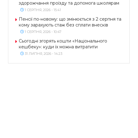
здорожчання проїзду та допомога школярам
1 СЕРПНЯ, 2026 - 15:41
Пенсії по-новому: що змінюється з 2 серпня та
кому зарахують стаж без сплати внесків
1 СЕРПНЯ, 2026 - 10:47
Сьогодні згорять кошти «Національного
кешбеку»: куди їх можна витратити
31 ЛИПНЯ, 2026 - 14:23