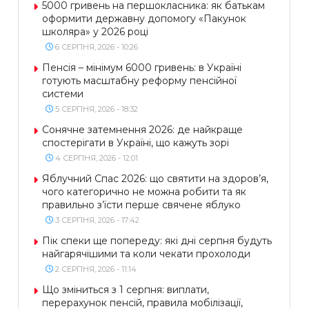
5000 гривень на першокласника: як батькам
оформити державну допомогу «Пакунок
школяра» у 2026 році
6 СЕРПНЯ, 2026 - 10:26
Пенсія – мінімум 6000 гривень: в Україні
готують масштабну реформу пенсійної
системи
5 СЕРПНЯ, 2026 - 18:32
Сонячне затемнення 2026: де найкраще
спостерігати в Україні, що кажуть зорі
4 СЕРПНЯ, 2026 - 12:01
Яблучний Спас 2026: що святити на здоров’я,
чого категорично не можна робити та як
правильно з’їсти перше свячене яблуко
3 СЕРПНЯ, 2026 - 17:42
Пік спеки ще попереду: які дні серпня будуть
найгарячішими та коли чекати прохолоди
2 СЕРПНЯ, 2026 - 11:14
Що зміниться з 1 серпня: виплати,
перерахунок пенсій, правила мобілізації,