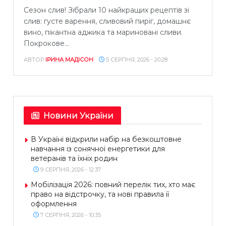
Сезон слив! Зібрали 10 найкращих рецептів зі
слив: густе варення, сливовий пиріг, домашнє
вино, пікантна аджика та мариновані сливи.
Покрокове...
АВТОР
ІРИНА МАДІСОН
5 СЕРПНЯ, 2026 - 20:28
Новини України
В Україні відкрили набір на безкоштовне
навчання із сонячної енергетики для
ветеранів та їхніх родин
9 СЕРПНЯ, 2026 - 12:37
Мобілізація 2026: повний перелік тих, хто має
право на відстрочку, та нові правила її
оформлення
7 СЕРПНЯ, 2026 - 10:35