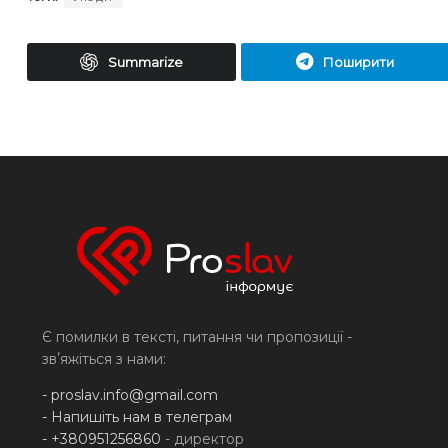
Summarize
Поширити
Є помилки в тексті, питання чи пропозиції -
звʼяжіться з нами:
-
proslav.info@gmail.com
- Напишіть нам в телеграм
- +380951256860
- директор