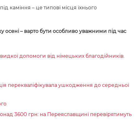
під каміння – це типові місця їхнього
тку осені – варто бути особливо уважними під час
видкої допомоги від німецьких благодійників
.
іція перекваліфікувала ушкодження до середньої
ого
понад 3600 грн: на Переяславщині перевірятимуть