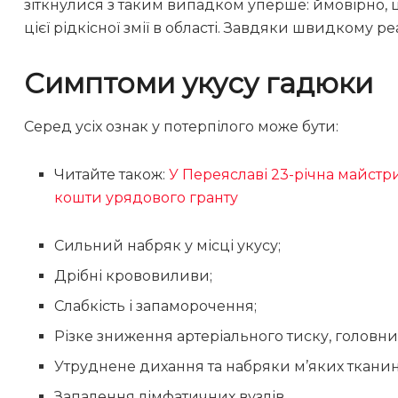
зіткнулися з таким випадком уперше: ймовірно, 
цієї рідкісної змії в області. Завдяки швидкому р
Симптоми укусу гадюки
Серед усіх ознак у потерпілого може бути:
Читайте також:
У Переяславі 23-річна майстр
кошти урядового гранту
Сильний набряк у місці укусу;
Дрібні крововиливи;
Слабкість і запаморочення;
Різке зниження артеріального тиску, головни
Утруднене дихання та набряки м’яких тканин
Запалення лімфатичних вузлів.