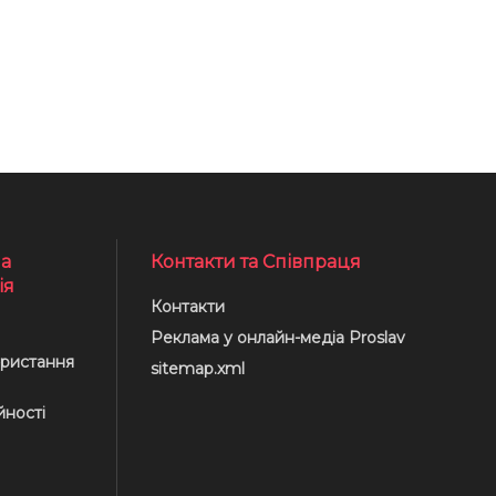
а
Контакти та Співпраця
ія
Контакти
Реклама у онлайн-медіа Proslav
ристання
sitemap.xml
йності