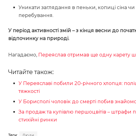
Уникати заглядання в пеньки, копиці сіна чи 
перебування.
У період активності змій – з кінця весни до поча
відпочинку на природі.
Нагадаємо,
Переяслав отримав ще одну карету ш
Читайте також:
У Переяславі побили 20-річного хлопця: пол
тяжкості
У Борисполі чоловік до смерті побив знайом
За продаж та купівлю першоцвітів – штрафи 
стихійні ринки
Теги:
Люди