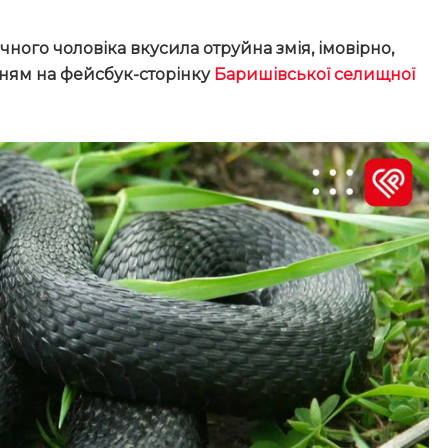
ного чоловіка вкусила отруйна змія, імовірно,
ням на фейсбук-сторінку
Баришівської селищної