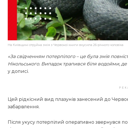
На Київщині отруйна змія з Червоної книги вкусила 26-річного чоловіка
«За свідченням потерпілого – це була змія повніс
Нікольського. Випадок трапився біля водойми, де
у дописі.
РЕК
Цей рідкісний вид плазунів занесений до Червон
забарвлення.
Після укусу потерпілий оперативно звернувся по