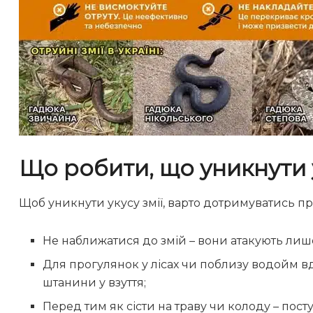
Що робити, що уникнути у
Щоб уникнути укусу змії, варто дотримуватись пр
Не наближатися до змій – вони атакують лише 
Для прогулянок у лісах чи поблизу водойм вд
штанини у взуття;
Перед тим як сісти на траву чи колоду – пост