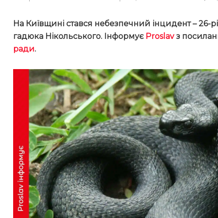
На Київщині стався небезпечний інцидент – 26-річ
гадюка Нікольського. Інформує
Proslav
з посилан
ради
.