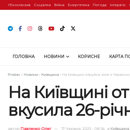
⚡️Ексклюзив
Соціалка
Війна
Енергетика
Погода
Інтервʼю
ГОЛОВНА
НОВИНИ
КОРИСНЕ
КАРТА П
Proslav
»
Новини
»
Київщина
»
На Київщині отруйна змія з Червоно
На Київщині от
вкусила 26-річ
автор
Павленко Олег
17 Червня, 2025 - 08:54
в
Київщина