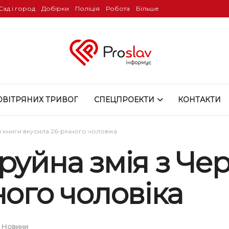
Сад і город
Добірки
Поліція
Робота
Більше
ОВІТРЯНИХ ТРИВОГ
СПЕЦПРОЕКТИ
КОНТАКТИ
ї книги вкусила 26-річного чоловіка
руйна змія з Че
ного чоловіка
,
Новини