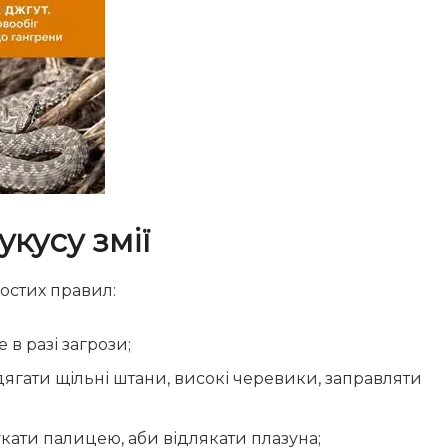
кусу змії
остих правил:
в разі загрози;
ягати щільні штани, високі черевики, заправляти
укати палицею, аби відлякати плазуна;