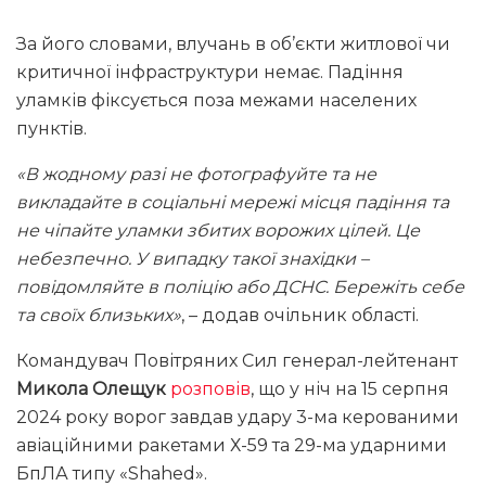
За його словами, влучань в об’єкти житлової чи
критичної інфраструктури немає. Падіння
уламків фіксується поза межами населених
пунктів.
«В жодному разі не фотографуйте та не
викладайте в соціальні мережі місця падіння та
не чіпайте уламки збитих ворожих цілей. Це
небезпечно. У випадку такої знахідки –
повідомляйте в поліцію або ДСНС. Бережіть себе
та своїх близьких»
, – додав очільник області.
Командувач Повітряних Сил генерал-лейтенант
Микола Олещук
розповів
, що у ніч на 15 серпня
2024 року ворог завдав удару 3-ма керованими
авіаційними ракетами Х-59 та 29-ма ударними
БпЛА типу «Shahed».