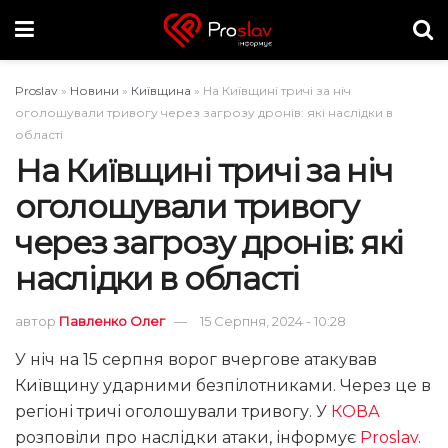
Proslav
»
Новини
»
Київщина
»
На Київщині тричі за ніч
оголошували тривогу через загрозу дронів: які наслідки в
області
На Київщині тричі за ніч
оголошували тривогу
через загрозу дронів: які
наслідки в області
автор
Павленко Олег
15 Серпня, 2024 - 10:28
У ніч на 15 серпня ворог вчергове атакував
Київщину ударними безпілотниками. Через це в
регіоні тричі оголошували тривогу. У
КОВА
розповіли про наслідки атаки, інформує
Proslav
.