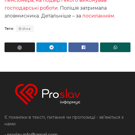
пенсіонера, на подвір’ї якого виконував
господарські роботи
. Поліція затримала
зловмисника. Детальніше – за
посиланням
.
Теги:
Війна
Є помилки в тексті, питання чи пропозиції - звʼяжіться з
нами:
-
proslav.info@gmail.com