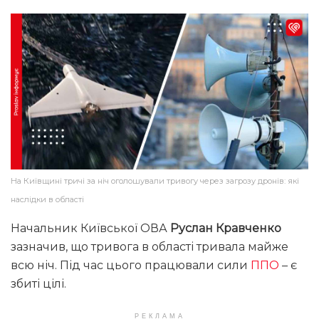
На Київщині тричі за ніч оголошували тривогу через загрозу дронів: які
наслідки в області
Начальник Київської ОВА
Руслан Кравченко
зазначив, що тривога в області тривала майже
всю ніч. Під час цього працювали сили
ППО
– є
збиті цілі.
РЕКЛАМА