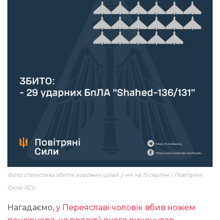
Фото: статистика збиття ворожих цілей у ніч на 15 серпня / Повітряні
Сили ЗСУ
Нагадаємо,
у Переяславі чоловік вбив ножем