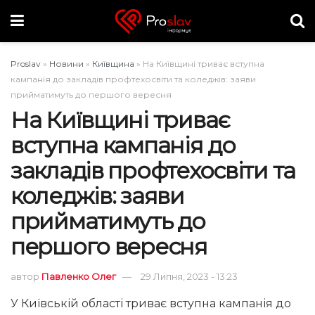
Proslav
»
Новини
»
Київщина
»
На Київщині триває вступна
кампанія до закладів профтехосвіти та коледжів: заяви
прийматимуть до першого вересня
На Київщині триває
вступна кампанія до
закладів профтехосвіти та
коледжів: заяви
прийматимуть до
першого вересня
автор
Павленко Олег
29 Липня, 2023 - 13:23
У Київській області триває вступна кампанія до