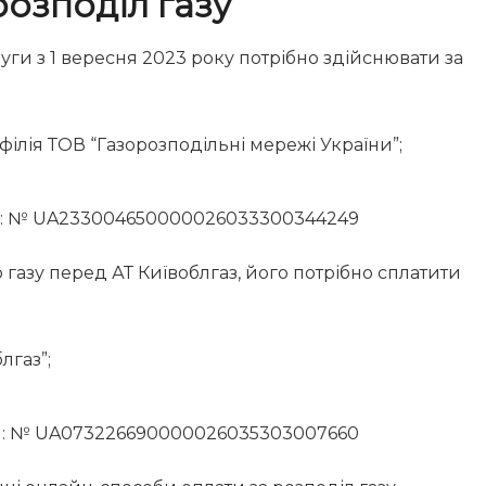
розподіл газу
луги з 1 вересня 2023 року потрібно здійснювати за
ілія ТОВ “Газорозподільні мережі України”;
ня): № UA233004650000026033300344249
газу перед АТ Київоблгаз, його потрібно сплатити
лгаз”;
ня): № UA073226690000026035303007660