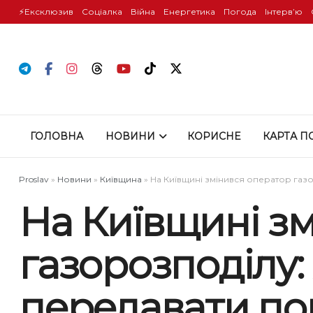
⚡️Ексклюзив
Соціалка
Війна
Енергетика
Погода
Інтервʼю
ГОЛОВНА
НОВИНИ
КОРИСНЕ
КАРТА П
Proslav
»
Новини
»
Київщина
»
На Київщині змінився оператор газо
На Київщині з
газорозподілу:
передавати по