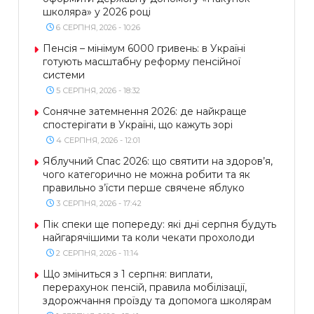
школяра» у 2026 році
6 СЕРПНЯ, 2026 - 10:26
Пенсія – мінімум 6000 гривень: в Україні
готують масштабну реформу пенсійної
системи
5 СЕРПНЯ, 2026 - 18:32
Сонячне затемнення 2026: де найкраще
спостерігати в Україні, що кажуть зорі
4 СЕРПНЯ, 2026 - 12:01
Яблучний Спас 2026: що святити на здоров’я,
чого категорично не можна робити та як
правильно з’їсти перше свячене яблуко
3 СЕРПНЯ, 2026 - 17:42
Пік спеки ще попереду: які дні серпня будуть
найгарячішими та коли чекати прохолоди
2 СЕРПНЯ, 2026 - 11:14
Що зміниться з 1 серпня: виплати,
перерахунок пенсій, правила мобілізації,
здорожчання проїзду та допомога школярам