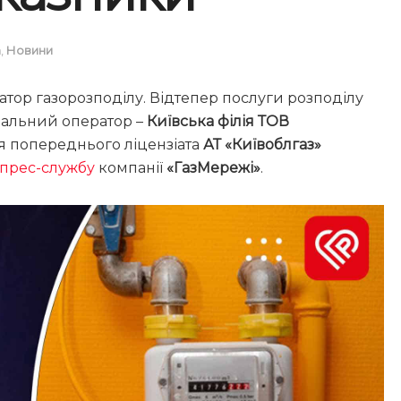
а
,
Новини
ратор газорозподілу. Відтепер послуги розподілу
ональний оператор –
Київська філія ТОВ
ія попереднього ліцензіата
АТ «Київоблгаз»
прес-службу
компанії
«ГазМережі»
.