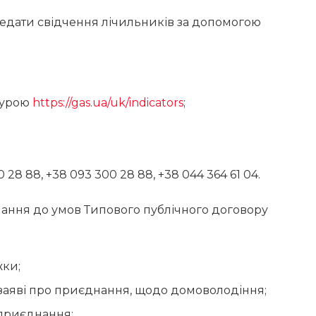
ередати свідчення лічильників за допомогою
едурою
https://gas.ua/uk/indicators
;
28 88, +38 093 300 28 88, +38 044 364 61 04.
нання до умов Типового публічного договору
жки;
у заяві про приєднання, щодо домоволодіння;
-приєднання;