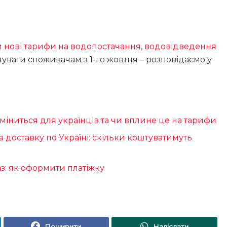
и нові тарифи на водопостачання, водовідведення
чувати споживачам з 1-го жовтня – розповідаємо у
 зміниться для українців та чи вплине це на тарифи
а доставку по Україні: скільки коштуватимуть
аз: як оформити платіжку
Поширити
Надіслати