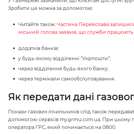
У ГазМережі зазначили, що клієнтам доступні зруч
Зробити це можна за допомогою:
Читайте також:
Частина Переяслава залишилас
міський голова заявив, що служби працюють
додатків банків;
у будь-якому відділенні “Укрпошти”;
через відділення будь-якого банку;
через термінали самообслуговування.
Як передати дані газово
Покази газових лічильників слід також передават
допомогою сервісів my.grmu.com.ua. При цьому 
оператора ГРС, який починається на 0800.