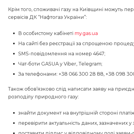
Крім того, споживачі газу на Київщині можуть п
сервісів ДК “Нафтогаз України”:
В особистому кабінеті
my.gas.ua
На сайті без реєстрації за спрощеною проц
SMS-повідомлення на номер 4647;
Чат-боти GASUA у Viber, Telegram;
За телефонами: +38 066 300 28 88, +38 098 300 
Також обов’язково слід написати заяву на приєд
розподілу природного газу:
знайти документ на внутрішній стороні платі
перевірити актуальність даних, зазначених 
поставити підпис у відповідному полі заяви