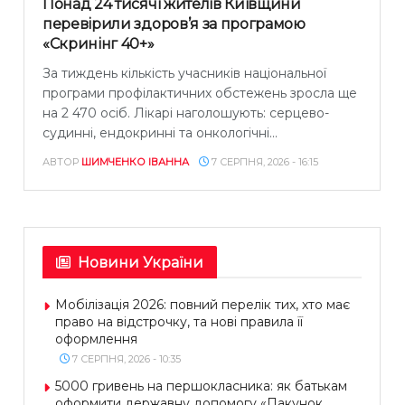
Понад 24 тисячі жителів Київщини
перевірили здоров’я за програмою
«Скринінг 40+»
За тиждень кількість учасників національної
програми профілактичних обстежень зросла ще
на 2 470 осіб. Лікарі наголошують: серцево-
судинні, ендокринні та онкологічні...
АВТОР
ШИМЧЕНКО ІВАННА
7 СЕРПНЯ, 2026 - 16:15
Новини України
Мобілізація 2026: повний перелік тих, хто має
право на відстрочку, та нові правила її
оформлення
7 СЕРПНЯ, 2026 - 10:35
5000 гривень на першокласника: як батькам
оформити державну допомогу «Пакунок