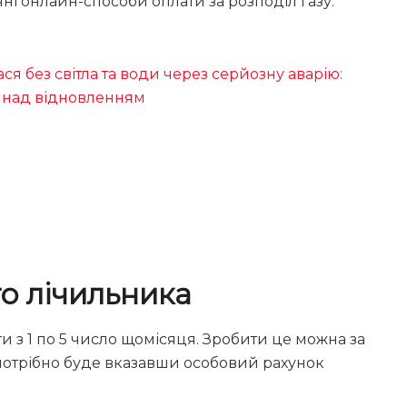
ні онлайн-способи оплати за розподіл газу.
я без світла та води через серйозну аварію:
 над відновленням
го лічильника
и з 1 по 5 число щомісяця. Зробити це можна за
потрібно буде вказавши особовий рахунок