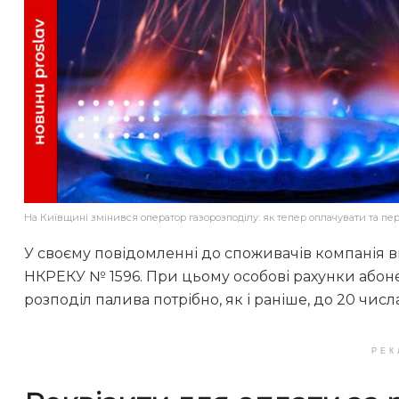
На Київщині змінився оператор газорозподілу: як тепер оплачувати та п
У своєму повідомленні до споживачів компанія в
НКРЕКУ № 1596. При цьому особові рахунки абоне
розподіл палива потрібно, як і раніше, до 20 числ
РЕК