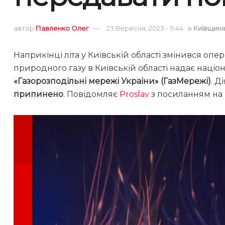
автор
Павленко Олег
23 Вересня, 2023 - 11:44
в
Київщин
Наприкінці літа у Київській області змінився опе
природного газу в Київській області надає наці
«Газорозподільні мережі України» (ГазМережі)
. Д
припинено
. Повідомляє
Proslav
з посиланням на