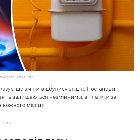
ередавати показники
казує, що зміни відбулися згідно Постанови
нтів залишаються незмінними, а платити за
а кожного місяця.
ЛАМА