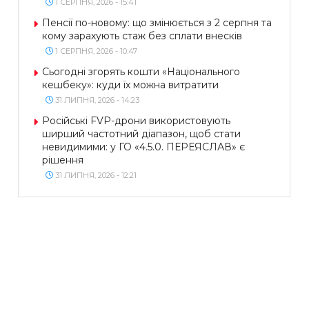
1 СЕРПНЯ, 2026 - 15:41
Пенсії по-новому: що змінюється з 2 серпня та
кому зарахують стаж без сплати внесків
1 СЕРПНЯ, 2026 - 10:47
Сьогодні згорять кошти «Національного
кешбеку»: куди їх можна витратити
31 ЛИПНЯ, 2026 - 14:23
Російські FVP-дрони використовують
ширший частотний діапазон, щоб стати
невидимими: у ГО «4.5.0. ПЕРЕЯСЛАВ» є
рішення
31 ЛИПНЯ, 2026 - 12:21