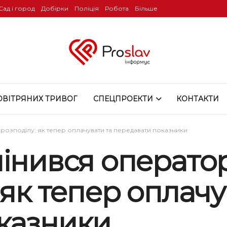
Сад і город
Добірки
Поліція
Робота
Більше
ОВІТРЯНИХ ТРИВОГ
СПЕЦПРОЕКТИ
КОНТАКТИ
розподілу: як тепер оплачувати та передавати показники
мінився операто
 як тепер оплачу
казники