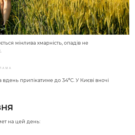
ється мінлива хмарність, опадів не
.
ЛАМА
 а вдень припікатиме до 34°С. У Києві вночі
вня
ет на цей день: