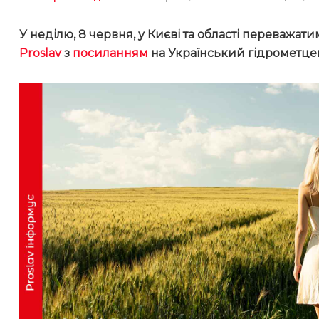
У неділю, 8 червня, у Києві та області переважат
Proslav
з
посиланням
на Український гідрометце