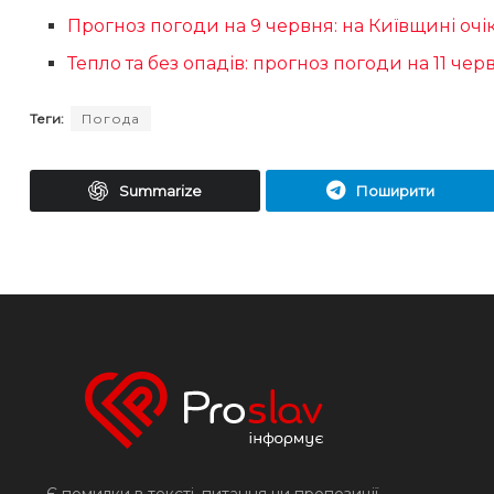
Прогноз погоди на 9 червня: на Київщині очі
Тепло та без опадів: прогноз погоди на 11 чер
Теги:
Погода
Summarize
Поширити
Є помилки в тексті, питання чи пропозиції -