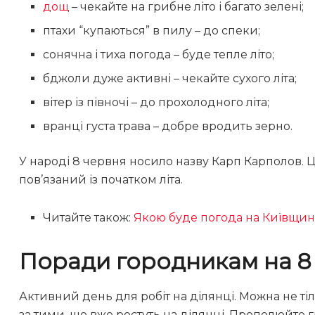
дощ
– чекайте на грибне літо і багато зелені;
птахи “купаються” в пилу – до спеки;
сонячна і тиха погода – буде тепле літо;
бджоли дуже активні – чекайте сухого літа;
вітер із півночі – до прохолодного літа;
вранці густа трава – добре вродить зерно.
У народі 8 червня носило назву Карп Карполов. Ц
пов’язаний із початком літа.
Читайте також:
Якою буде погода на Київщин
Поради городникам на 8
Активний день для робіт на ділянці. Можна не тіл
за тими, що вже ростуть на ділянці. Прополюйте 