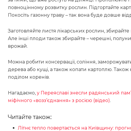
повноцінному розвитку рослин. Підгортайте карт
Покосіть газонну траву – так вона буде довше відр
Заготовляйте листя лікарських рослин, збирайте 
Але інші плоди також збирайте – черешні, полуниц
врожай.
Можна робити консервації, соління, заморожуват
дерева або кущі, а також копати картоплю. Тако
поділом коренів.
Нагадаємо,
у Переяславі знесли радянський пам’
міфічного «возз’єднання» з росією (відео)
.
Читайте також:
Літнє тепло повертається на Київщину: прогн