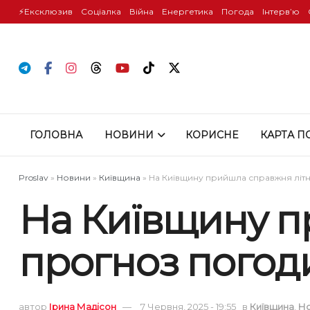
⚡️Ексклюзив
Соціалка
Війна
Енергетика
Погода
Інтервʼю
ГОЛОВНА
НОВИНИ
КОРИСНЕ
КАРТА П
Proslav
»
Новини
»
Київщина
»
На Київщину прийшла справжня літн
На Київщину п
прогноз погоди
автор
Ірина Мадісон
7 Червня, 2025 - 19:55
в
Київщина
,
Н