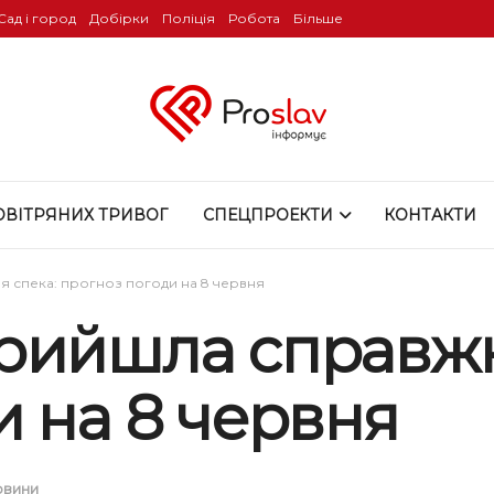
Сад і город
Добірки
Поліція
Робота
Більше
ОВІТРЯНИХ ТРИВОГ
СПЕЦПРОЕКТИ
КОНТАКТИ
я спека: прогноз погоди на 8 червня
рийшла справжня
 на 8 червня
овини