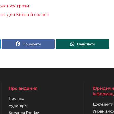
куються грози
вня для Києва й області
Поширити
Надіслати
Про видання
Юридичн
інформац
Про нас
Документи
Аудиторія
Умови вико
Команда Proslav