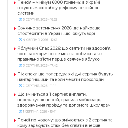
Пенсія – мінімум 6000 гривень: в Україні
готують масштабну реформу пенсійної
системи
5 СЕРПНЯ, 2026 - 18:32
Сонячне затемнення 2026: де найкраще
спостерігати в Україні, що кажуть зорі
4 СЕРПНЯ, 2026 - 12:01
Яблучний Спас 2026: що святити на здоров’я,
чого категорично не можна робити та як
правильно з’їсти перше свячене яблуко
3 СЕРПНЯ, 2026 - 17:42
Пік спеки ще попереду: які дні серпня будуть
найгарячішими та коли чекати прохолоди
2 СЕРПНЯ, 2026 - 11:14
Що зміниться з 1 серпня: виплати,
перерахунок пенсій, правила мобілізації,
здорожчання проїзду та допомога школярам
1 СЕРПНЯ, 2026 - 15:41
Пенсії по-новому: що змінюється з 2 серпня та
кому зарахують стаж без сплати внесків