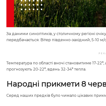
За даними синоптиків, у столичному регіоні очіку
передбачається. Вітер південно-західний, 5-10 м/с
РЕК
Температура по області вночі становитиме 17-22°,
прогнозують 20-22°, вдень 32-34° тепла.
Народні прикмети 8 чер
Серед наших предків було чимало цікавих прикм