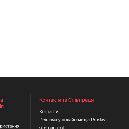
а
Контакти та Співпраця
ія
Контакти
Реклама у онлайн-медіа Proslav
ристання
sitemap.xml