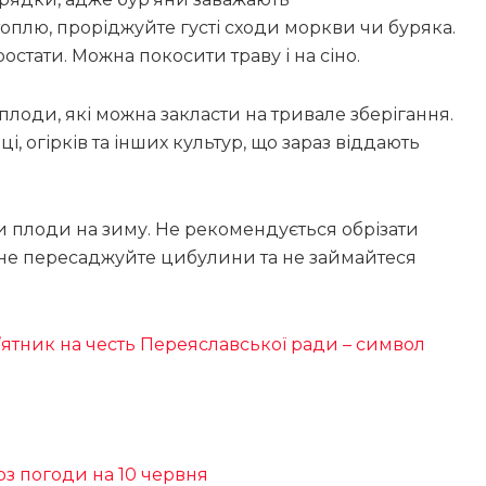
оплю, проріджуйте густі сходи моркви чи буряка.
остати. Можна покосити траву і на сіно.
плоди, які можна закласти на тривале зберігання.
і, огірків та інших культур, що зараз віддають
и плоди на зиму. Не рекомендується обрізати
ж не пересаджуйте цибулини та не займайтеся
ятник на честь Переяславської ради – символ
оз погоди на 10 червня