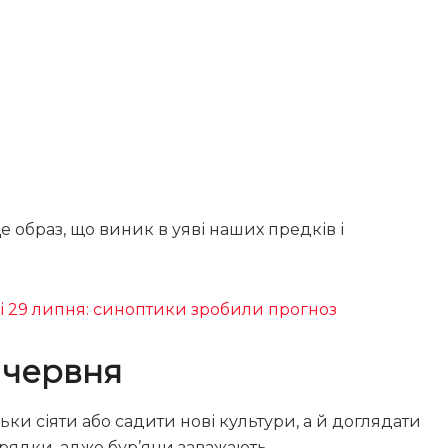
е образ, що виник в уяві наших предків і
і 29 липня: синоптики зробили прогноз
 червня
ьки сіяти або садити нові культури, а й доглядати
грядки, адже бур’яни заважають