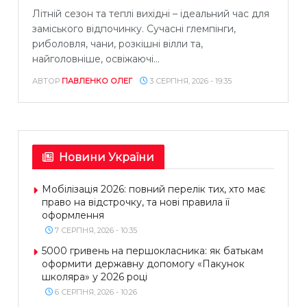
Літній сезон та теплі вихідні – ідеальний час для
заміського відпочинку. Сучасні глемпінги,
риболовля, чани, розкішні вілли та,
найголовніше, освіжаючі...
АВТОР
ПАВЛЕНКО ОЛЕГ
3 СЕРПНЯ, 2026 - 19:35
Новини України
Мобілізація 2026: повний перелік тих, хто має
право на відстрочку, та нові правила її
оформлення
7 СЕРПНЯ, 2026 - 10:35
5000 гривень на першокласника: як батькам
оформити державну допомогу «Пакунок
школяра» у 2026 році
6 СЕРПНЯ, 2026 - 10:26