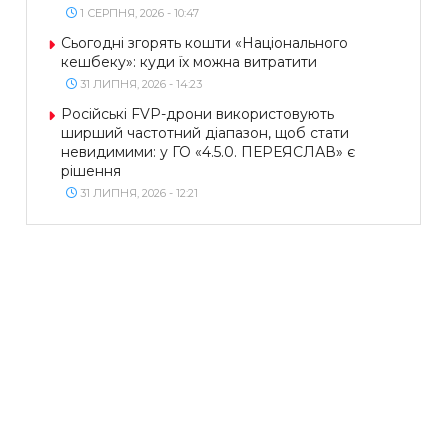
1 СЕРПНЯ, 2026 - 10:47
Сьогодні згорять кошти «Національного
кешбеку»: куди їх можна витратити
31 ЛИПНЯ, 2026 - 14:23
Російські FVP-дрони використовують
ширший частотний діапазон, щоб стати
невидимими: у ГО «4.5.0. ПЕРЕЯСЛАВ» є
рішення
31 ЛИПНЯ, 2026 - 12:21