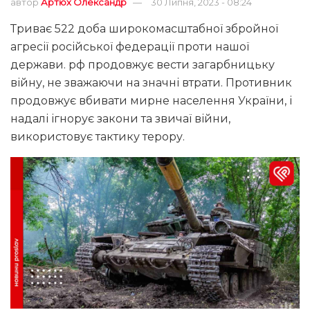
автор
Артюх Олександр
30 Липня, 2023 - 08:24
Триває 522 доба широкомасштабної збройної
агресії російської федерації проти нашої
держави. рф продовжує вести загарбницьку
війну, не зважаючи на значні втрати. Противник
продовжує вбивати мирне населення України, і
надалі ігнорує закони та звичаї війни,
використовує тактику терору.