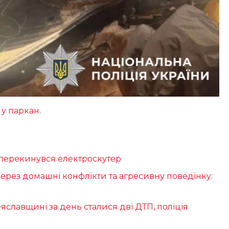
 у паркан
.
 перекинувся електроскутер
рез домашні конфлікти та агресивну поведінку:
яславщині за день сталися дві ДТП, поліція