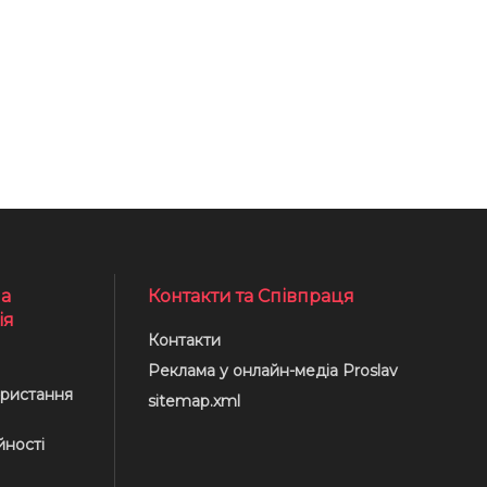
а
Контакти та Співпраця
ія
Контакти
Реклама у онлайн-медіа Proslav
ристання
sitemap.xml
йності