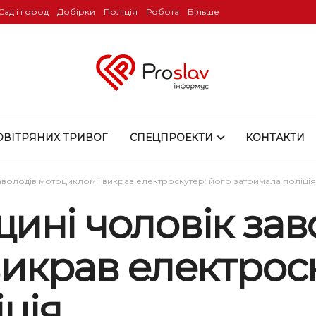
Сад і город
Добірки
Поліція
Робота
Більше
ОВІТРЯНИХ ТРИВОГ
СПЕЦПРОЕКТИ
КОНТАКТИ
володів мотоциклом і викрав електроскутер: його затримала поліція
ині чоловік зав
икрав електроск
ція