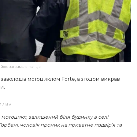
 його затримала поліція
і заволодів мотоциклом Forte, а згодом викрав
и.
ЛАМА
 мотоцикл, залишений біля будинку в селі
 Горбані, чоловік проник на приватне подвір’я та