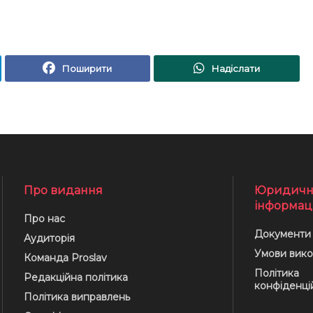
Поширити
Надіслати
Про видання
Юридичн
інформац
Про нас
Документи
Аудиторія
Умови вико
Команда Proslav
Політика
Редакційна політика
конфіденці
Політика виправлень