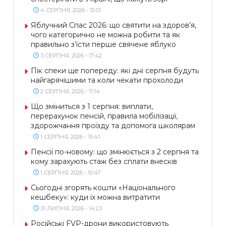
4 СЕРПНЯ, 2026 - 12:01
Яблучний Спас 2026: що святити на здоров’я,
чого категорично не можна робити та як
правильно з’їсти перше свячене яблуко
3 СЕРПНЯ, 2026 - 17:42
Пік спеки ще попереду: які дні серпня будуть
найгарячішими та коли чекати прохолоди
2 СЕРПНЯ, 2026 - 11:14
Що зміниться з 1 серпня: виплати,
перерахунок пенсій, правила мобілізації,
здорожчання проїзду та допомога школярам
1 СЕРПНЯ, 2026 - 15:41
Пенсії по-новому: що змінюється з 2 серпня та
кому зарахують стаж без сплати внесків
1 СЕРПНЯ, 2026 - 10:47
Сьогодні згорять кошти «Національного
кешбеку»: куди їх можна витратити
31 ЛИПНЯ, 2026 - 14:23
Російські FVP-дрони використовують