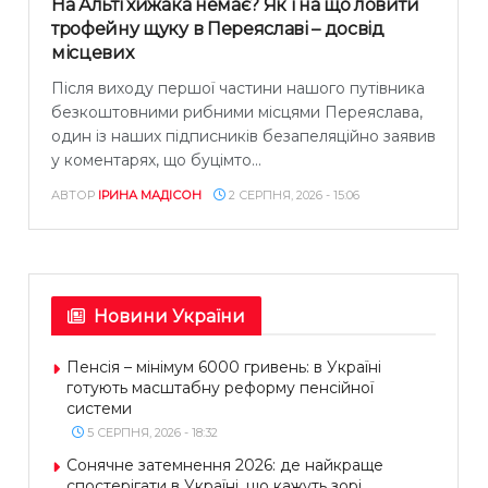
На Альті хижака немає? Як і на що ловити
трофейну щуку в Переяславі – досвід
місцевих
Після виходу першої частини нашого путівника
безкоштовними рибними місцями Переяслава,
один із наших підписників безапеляційно заявив
у коментарях, що буцімто...
АВТОР
ІРИНА МАДІСОН
2 СЕРПНЯ, 2026 - 15:06
Новини України
Пенсія – мінімум 6000 гривень: в Україні
готують масштабну реформу пенсійної
системи
5 СЕРПНЯ, 2026 - 18:32
Сонячне затемнення 2026: де найкраще
спостерігати в Україні, що кажуть зорі