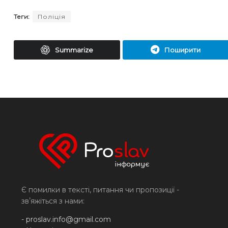
Теги:
Поліція
Summarize
Поширити
Є помилки в тексті, питання чи пропозиції -
звʼяжіться з нами:
-
proslav.info@gmail.com