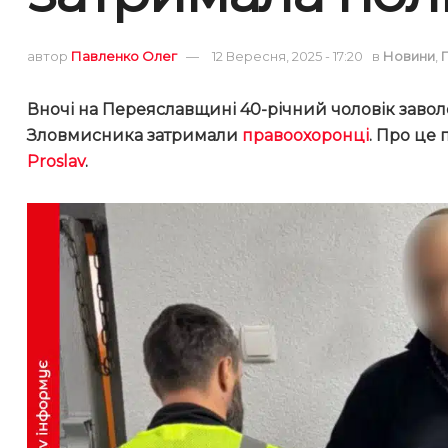
автор
Павленко Олег
12 Вересня, 2025 - 17:20
в
Новини
,
Вночі на Переяславщині 40-річний чоловік завол
Зловмисника затримали
правоохоронці
. Про це
Proslav
.