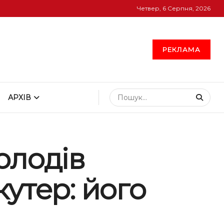
Четвер, 6 Серпня, 2026
РЕКЛАМА
АРХІВ
олодів
утер: його