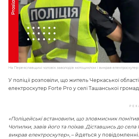
На Переяславщині чоловік заволодів мотоциклом і викрав електроскутер:
У поліції розповіли, що житель Черкаської област
електроскутер Forte Pro у селі Ташанської громад
РЕК
«Поліцейські встановили, що зловмисник помітив
Чопилки, завів його та поїхав. Діставшись до села
викрав електроскутер»
, – йдеться у повідомленні.