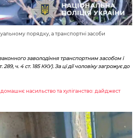
альному порядку, а транспортні засоби
езаконного заволодіння транспортним засобом і
289, ч. 4 ст. 185 ККУ). За ці дії чоловіку загрожує до
 домашнє насильство та хуліганство: дайджест