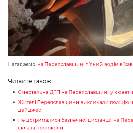
Нагадаємо,
на Переяславщині п’яний водій в’їхав
Читайте також:
Смертельна ДТП на Переяславщині: у кюветі
Жителі Переяславщини викликали поліцію че
дайджест
Не дотрималися безпечної дистанції: на Пере
склала протоколи