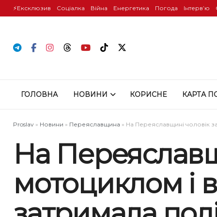
⚡️Ексклюзив
Соціалка
Війна
Енергетика
Погода
Інтервʼю
ГОЛОВНА
НОВИНИ
КОРИСНЕ
КАРТА П
Proslav
»
Новини
»
Переяславщина
»
На Переяславщині чоловік за
На Переяславщ
мотоциклом і в
затримала полі