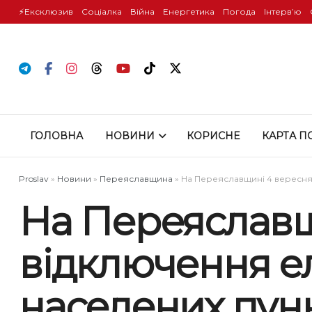
⚡️Ексклюзив
Соціалка
Війна
Енергетика
Погода
Інтервʼю
ГОЛОВНА
НОВИНИ
КОРИСНЕ
КАРТА П
Proslav
»
Новини
»
Переяславщина
»
На Переяславщині 4 вересня 
На Переяславщ
відключення ел
населених пунк