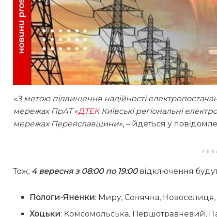
«З метою підвищення надійності електропостача
мережах ПрАТ «
ДТЕК
Київські регіональні елект
мережах Переяславщини»
, – йдеться у повідомле
РЕК
Тож,
4 вересня з 08:00 по 19:00
відключення будут
Пологи-Яненки
: Миру, Сонячна, Новоселиця,
Хоцьки
: Комсомольська, Першотравневий, П