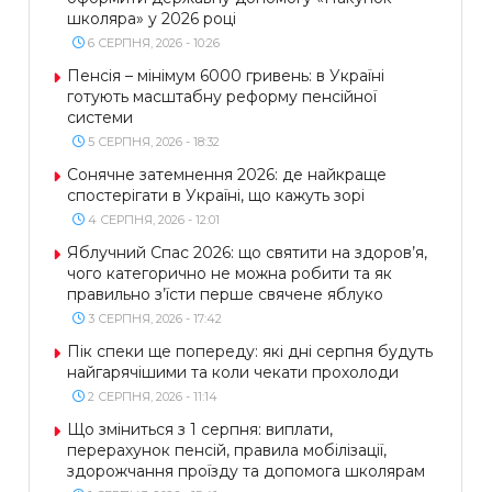
школяра» у 2026 році
6 СЕРПНЯ, 2026 - 10:26
Пенсія – мінімум 6000 гривень: в Україні
готують масштабну реформу пенсійної
системи
5 СЕРПНЯ, 2026 - 18:32
Сонячне затемнення 2026: де найкраще
спостерігати в Україні, що кажуть зорі
4 СЕРПНЯ, 2026 - 12:01
Яблучний Спас 2026: що святити на здоров’я,
чого категорично не можна робити та як
правильно з’їсти перше свячене яблуко
3 СЕРПНЯ, 2026 - 17:42
Пік спеки ще попереду: які дні серпня будуть
найгарячішими та коли чекати прохолоди
2 СЕРПНЯ, 2026 - 11:14
Що зміниться з 1 серпня: виплати,
перерахунок пенсій, правила мобілізації,
здорожчання проїзду та допомога школярам