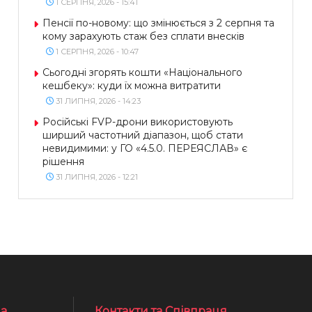
1 СЕРПНЯ, 2026 - 15:41
Пенсії по-новому: що змінюється з 2 серпня та
кому зарахують стаж без сплати внесків
1 СЕРПНЯ, 2026 - 10:47
Сьогодні згорять кошти «Національного
кешбеку»: куди їх можна витратити
31 ЛИПНЯ, 2026 - 14:23
Російські FVP-дрони використовують
ширший частотний діапазон, щоб стати
невидимими: у ГО «4.5.0. ПЕРЕЯСЛАВ» є
рішення
31 ЛИПНЯ, 2026 - 12:21
а
Контакти та Співпраця