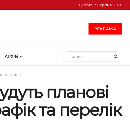
Субота, 8 Серпня, 2026
РЕКЛАМА
АРХІВ
них пунктів
удуть планові
афік та перелік