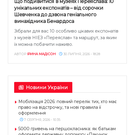
Що подивитися в музеях Переяслава: 10
унікальних експонатів – від сорочки
Шевченка до дзвона геніального
винахідника Бенардоса
Зібрали для вас 10 особливо цікавих експонатів
з музеїв НІЕЗ «Переяслав» та маршрут, за яким
їх можна побачити наживо.
АВТОР
ІРИНА МАДІСОН
30 ЛИПНЯ, 2026 - 18:28
Новини України
Мобілізація 2026: повний перелік тих, хто має
право на відстрочку, та нові правила її
оформлення
7 СЕРПНЯ, 2026 - 10:35
5000 гривень на першокласника: як батькам
оформити державну допомогу «Пакунок