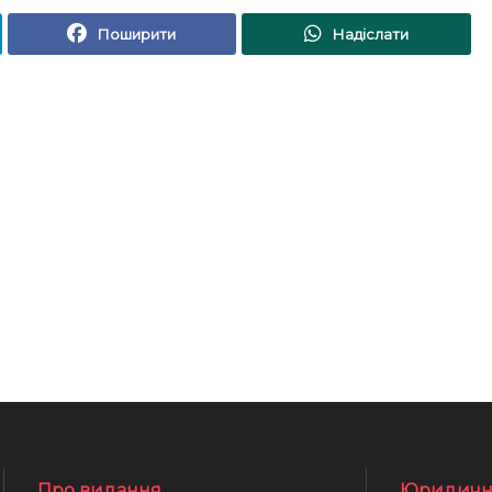
Поширити
Надіслати
Про видання
Юридичн