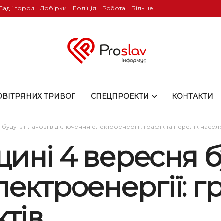
Сад і город
Добірки
Поліція
Робота
Більше
ОВІТРЯНИХ ТРИВОГ
СПЕЦПРОЕКТИ
КОНТАКТИ
будуть планові відключення електроенергії: графік та перелік населе
ині 4 вересня б
ектроенергії: гр
тів