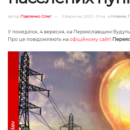
автор
Павленко Олег
3 Вересня, 2023 - 10:44
в
Новини
,
У понеділок, 4 вересня, на Переяславщині будуть
Про це повідомляють на
офіційному сайті
Переяс