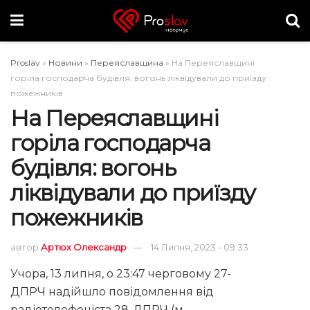
Proslav
»
Новини
»
Переяславщина
»
На Переяславщині
горіла господарча будівля: вогонь ліквідували до приїзду
пожежників
На Переяславщині
горіла господарча
будівля: вогонь
ліквідували до приїзду
пожежників
автор
Артюх Олександр
14 Липня, 2023 - 09:33
Учора, 13 липня, о 23:47 черговому 27-
ДПРЧ надійшло повідомлення від
радіотелефоніста 28-ДПРЧ (м.