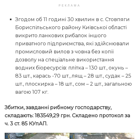
РЕКЛАМА
Згодом об 11 годині 30 хвилин в с. Стовпяги
Бориспільського району Київської області
викрито ланкових рибалок іншого
приватного підприємства, які здійснювали
промисловий вилов з човна без копії
дозволу на спеціальне використання
водних біоресурсів: плітка – 130 шт., окунь –
83 шт., карась -70 шт., лящ – 28 шт., судак – 25
шт., плоскирка – 18 шт., сом – 2 шт., загальною
вагою 107 кг.
Збитки, завданні рибному господарству,
складають: 183549,29 грн. Складено протокол за
ч. 3 ст. 85 КУпАП.