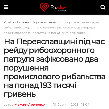
Proslav
»
Новини
»
Переяславщина
»
На Переяславщині під час
рейду рибоохоронного патруля зафіксовано два порушення
промислового рибальства на понад 193 тисячі гривень
На Переяславщині під час
рейду рибоохоронного
патруля зафіксовано два
порушення
промислового рибальства
на понад 193 тисячі
гривень
автор
Максим Левченко
19 Серпня, 2023 - 18:04