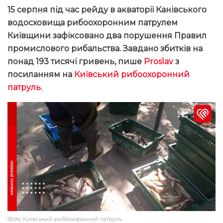
15 серпня під час рейду в акваторії Канівського
водосховища рибоохоронним патрулем
Київщини зафіксовано два порушення Правил
промислового рибальства. Завдано збитків на
понад 193 тисячі гривень, пише
Proslav
з
посиланням на
Київський рибоохоронний
патруль
.
Фото: Київський рибоохоронний патруль