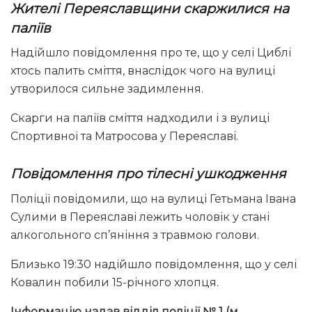
Жителі Переяславщини скаржилися на
паліїв
Надійшло повідомлення про те, що у селі Циблі
хтось палить сміття, внаслідок чого на вулиці
утворилося сильне задимлення.
Скарги на паліїв сміття надходили і з вулиці
Спортивної та Матросова у Переяславі.
Повідомлення про тілесні ушкодження
Поліції повідомили, що на вулиці Гетьмана Івана
Сулими в Переяславі лежить чоловік у стані
алкогольного сп’яніння з травмою голови.
Близько 19:30 надійшло повідомлення, що у селі
Ковалин побили 15-річного хлопця.
Інформацію надав відділ поліції № 1 (м.