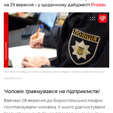
на 29 вересня – у щоденному дайджесті
Proslav
.
На Переяславщині стався нещасний випадок: чоловік втратив руку на
виробництві
Чоловік травмувався на підприємстві
Ввечері 28 вересня до Бориспільської лікарні
госпіталізували чоловіка. У нього діагностували