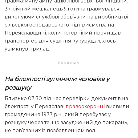
травматичну ампутацію лівої верхньої кінцівки.
37-річний мешканець Яготина травмувався,
виконуючи службові обов’язки на виробництві
сільськогосподарського підприємства на
Переяславщині: коли потерпілий прочищав
транспортер для сушіння кукурудзи, хтось
увімкнув прилад.
РЕКЛАМА
На блокпості зупинили чоловіка у
розшуку
Близько 07:30 під час перевірки документів на
блокпості у Переяславі
правоохоронці
виявили
громадянина 1977 р.н., який перебуває у
розшуку через те, що засуджений до покарань,
не пов’язаних із позбавленням волі.