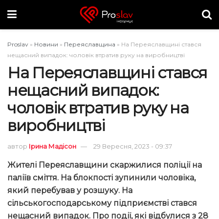
Proslav
»
Новини
»
Переяславщина
»
На Переяславщині стався
нещасний випадок: чоловік втратив руку на виробництві
На Переяславщині стався
нещасний випадок:
чоловік втратив руку на
виробництві
автор
Ірина Мадісон
29 Вересня, 2023 - 09:37
Жителі Переяславщини скаржилися поліції на
паліїв сміття. На блокпості зупинили чоловіка,
який перебував у розшуку. На
сільськогосподарському підприємстві стався
нещасний випадок. Про події, які відбулися з 28