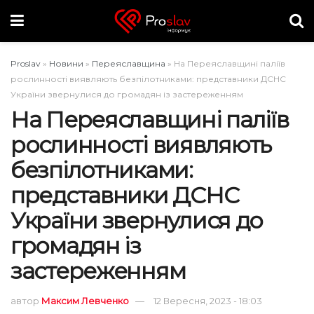
Proslav
»
Новини
»
Переяславщина
»
На Переяславщині паліїв
рослинності виявляють безпілотниками: представники ДСНС
України звернулися до громадян із застереженням
На Переяславщині паліїв
рослинності виявляють
безпілотниками:
представники ДСНС
України звернулися до
громадян із
застереженням
автор
Максим Левченко
12 Вересня, 2023 - 18:03