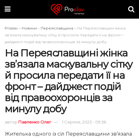
Proslav
»
Новини
»
Переяславщина
»
На Переяславщині жінка
зв’язала маскувальну сітку й просила передати її на фронт –
дайджест подій від правоохоронців за минулу добу
На Переяславщині жінка
зв’язала маскувальну сітку
й просила передати її на
фронт – дайджест подій
від правоохоронців за
минулу добу
автор
Павленко Олег
1 Серпня, 2023 - 09:56
Жителька одного із сіл Переяславщини зв’язала