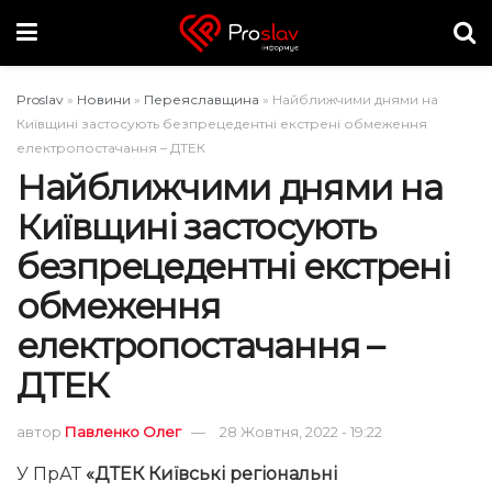
Proslav
»
Новини
»
Переяславщина
»
Найближчими днями на
Київщині застосують безпрецедентні екстрені обмеження
електропостачання – ДТЕК
Найближчими днями на
Київщині застосують
безпрецедентні екстрені
обмеження
електропостачання –
ДТЕК
автор
Павленко Олег
28 Жовтня, 2022 - 19:22
У ПрАТ
«ДТЕК Київські регіональні