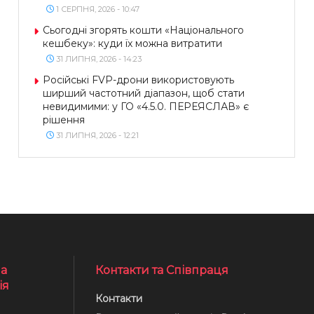
1 СЕРПНЯ, 2026 - 10:47
Сьогодні згорять кошти «Національного
кешбеку»: куди їх можна витратити
31 ЛИПНЯ, 2026 - 14:23
Російські FVP-дрони використовують
ширший частотний діапазон, щоб стати
невидимими: у ГО «4.5.0. ПЕРЕЯСЛАВ» є
рішення
31 ЛИПНЯ, 2026 - 12:21
а
Контакти та Співпраця
ія
Контакти