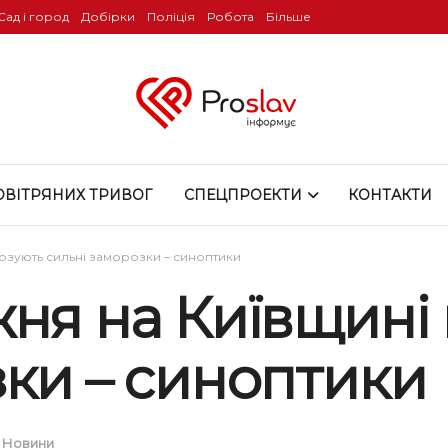
Сад і город
Добірки
Поліція
Робота
Більше
ОВІТРЯНИХ ТРИВОГ
СПЕЦПРОЕКТИ
КОНТАКТИ
нозують сильні заморозки – синоптики
жня на Київщині
зки – синоптики
,
Новини