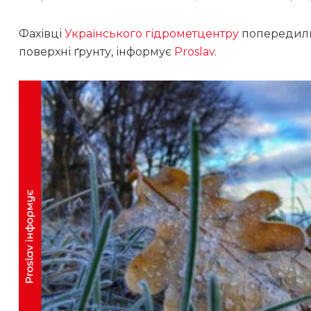
Фахівці
Українського гідрометцентру
попередили
поверхні ґрунту, інформує
Proslav
.