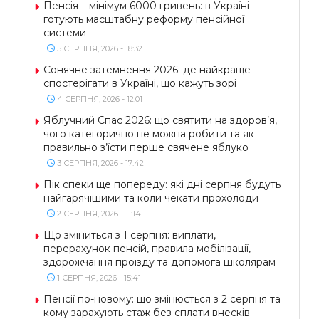
Пенсія – мінімум 6000 гривень: в Україні
готують масштабну реформу пенсійної
системи
5 СЕРПНЯ, 2026 - 18:32
Сонячне затемнення 2026: де найкраще
спостерігати в Україні, що кажуть зорі
4 СЕРПНЯ, 2026 - 12:01
Яблучний Спас 2026: що святити на здоров’я,
чого категорично не можна робити та як
правильно з’їсти перше свячене яблуко
3 СЕРПНЯ, 2026 - 17:42
Пік спеки ще попереду: які дні серпня будуть
найгарячішими та коли чекати прохолоди
2 СЕРПНЯ, 2026 - 11:14
Що зміниться з 1 серпня: виплати,
перерахунок пенсій, правила мобілізації,
здорожчання проїзду та допомога школярам
1 СЕРПНЯ, 2026 - 15:41
Пенсії по-новому: що змінюється з 2 серпня та
кому зарахують стаж без сплати внесків