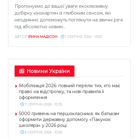
Пропонуємо до вашої уваги ексклюзивну
добірку кінокартин із глибоким сенсом, які
неодмінно допоможуть поглянути на звичні речі
під абсолютно новим...
АВТОР
ІРИНА МАДІСОН
1 СЕРПНЯ, 2026 - 13:03
Новини України
Мобілізація 2026: повний перелік тих, хто має
право на відстрочку, та нові правила її
оформлення
7 СЕРПНЯ, 2026 - 10:35
5000 гривень на першокласника: як батькам
оформити державну допомогу «Пакунок
школяра» у 2026 році
6 СЕРПНЯ, 2026 - 10:26