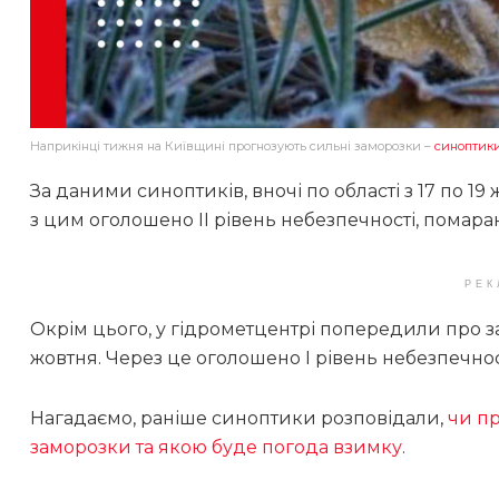
Наприкінці тижня на Київщині прогнозують сильні заморозки –
синоптик
За даними синоптиків, вночі по області з 17 по 19 
з цим оголошено ІІ рівень небезпечності, помар
РЕК
Окрім цього, у гідрометцентрі попередили про замо
жовтня. Через це оголошено І рівень небезпечнос
Нагадаємо, раніше синоптики розповідали,
чи пр
заморозки та якою буде погода взимку
.