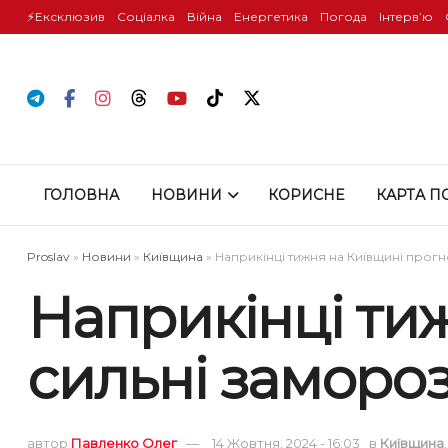
⚡️Ексклюзив
Соціалка
Війна
Енергетика
Погода
Інтервʼю
ГОЛОВНА
НОВИНИ
КОРИСНЕ
КАРТА П
Proslav
»
Новини
»
Київщина
»
Наприкінці тижня на Київщині прог
Наприкінці ти
сильні заморо
автор
Павленко Олег
14 Жовтня, 2024 - 16:03
в
Київщина