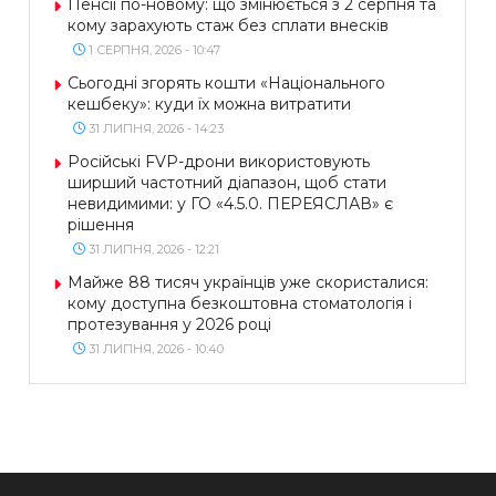
Пенсії по-новому: що змінюється з 2 серпня та
кому зарахують стаж без сплати внесків
1 СЕРПНЯ, 2026 - 10:47
Сьогодні згорять кошти «Національного
кешбеку»: куди їх можна витратити
31 ЛИПНЯ, 2026 - 14:23
Російські FVP-дрони використовують
ширший частотний діапазон, щоб стати
невидимими: у ГО «4.5.0. ПЕРЕЯСЛАВ» є
рішення
31 ЛИПНЯ, 2026 - 12:21
Майже 88 тисяч українців уже скористалися:
кому доступна безкоштовна стоматологія і
протезування у 2026 році
31 ЛИПНЯ, 2026 - 10:40