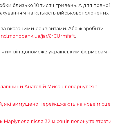
робки близько 10 тисяч гривень. А для повної
рахуванням на кількість військовополонених.
 за вказаними реквізитами. Або ж зробити
send.monobank.ua/jar/6rCUrmfaft
.
: чим він допоможе українським фермерам –
еяславщини Анатолій Мисан повернувся з
й, які вимушено переїжджають на нове місце:
к Маріуполя після 32 місяців полону та втрати