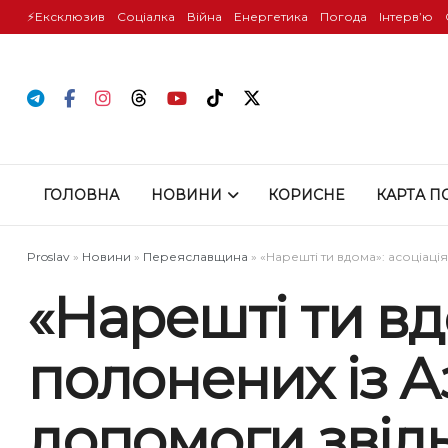
⚡️Ексклюзив
Соціалка
Війна
Енергетика
Погода
Інтервʼю
ГОЛОВНА
НОВИНИ
КОРИСНЕ
КАРТА П
Proslav
»
Новини
»
Переяславщина
»
«Нарешті ти вдома»: асоціац
«Нарешті ти вд
полонених із А
допомоги звіл