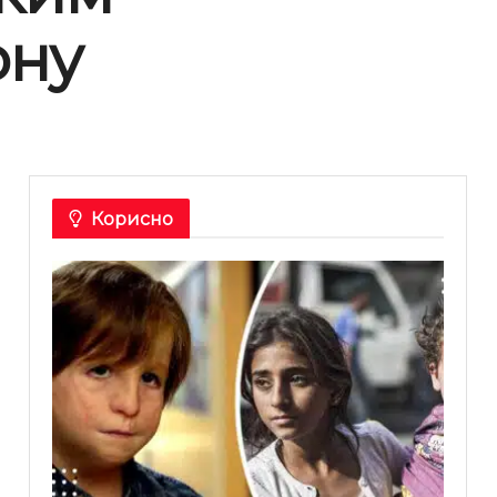
ону
Корисно