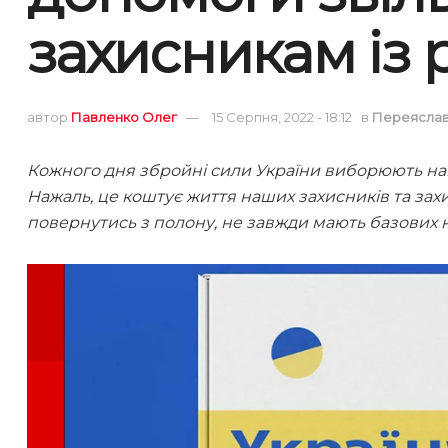
захисникам із 
автор
Павленко Олег
15 Серпня, 2022 - 18:12
в
Переясла
Кожного дня збройні сили України виборюють наш
Нажаль, це коштує життя наших захисників та захис
повернутись з полону, не завжди мають базових 